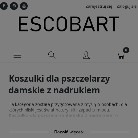
Zarejestruj się
Zaloguj się
Koszulki dla pszczelarzy
damskie z nadrukiem
Ta kategoria została przygotowana z myślą o osobach, dla
których bliski jest świat natury, uli i zapachu miodu.
Koszulka dla pszczelarza damska z nadrukiem
to
propozycja zarówno dla aktywnych pszczelarek, jak i dla
miłośniczek pszczół czy osób szukających estetycznego
prezentu z wyraźnym przekazem. Delikatne, urocze grafiki i
Rozwiń więcej
starannie zaprojektowane motywy sprawiają, że
damska