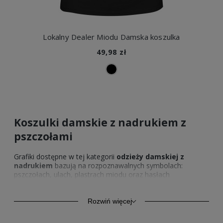
Lokalny Dealer Miodu Damska koszulka
49,98 zł
Koszulki damskie z nadrukiem z
pszczołami
Grafiki dostępne w tej kategorii
odzieży damskiej z
nadrukiem
bazują na rozpoznawalnych symbolach:
pszczołach, ulach, plastrach miodu oraz hasłach
nawiązujących do pszczelarstwa. Dzięki temu
koszulka
damska z pszczołą damska z nadrukiem
przyciąga
uwagę, ale pozostaje estetyczna i spójna stylistycznie. To
Rozwiń więcej
ubrania, które dobrze prezentują się nie tylko w pasiece,
lecz także podczas wyjazdów, spotkań branżowych czy