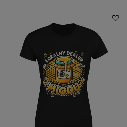
koszulka pszczelarza z nadrukiem
staje się czymś
więcej niż elementem garderoby – subtelnie komunikuje
zainteresowania i wartości. Wśród naszych jakościowych
koszulek z nadrukiem
dostępnych jako
koszulki
damskie z nadrukiem
pszczelarskie
łatwo znaleźć
wzory, które przyciągają uwagę, a jednocześnie pozostają
eleganckie i uniwersalne.