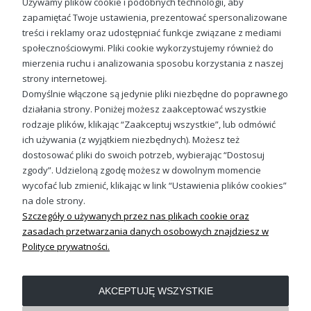
Używamy plików cookie i podobnych technologii, aby
Motyw pszczoły daje duże możliwości stylizacyjne, dlatego
zapamiętać Twoje ustawienia, prezentować spersonalizowane
koszulka w pszczoły damska z nadrukiem
z łatwością
Lokalny Dealer Miodu Damska koszulka
treści i reklamy oraz udostępniać funkcje związane z mediami
wpisuje się w różne zestawienia. Z jeansami tworzy
swobodny, casualowy look, ze spódnicą nabiera lekkości, a
społecznościowymi. Pliki cookie wykorzystujemy również do
49,98 zł
pod marynarką staje się ciekawym akcentem w bardziej
mierzenia ruchu i analizowania sposobu korzystania z naszej
biznesowym stroju.
Koszulka pszczółka damska z
strony internetowej.
nadrukiem
może być bazą sportowej stylizacji z bluzą lub
Do koszyka
Domyślnie włączone są jedynie pliki niezbędne do poprawnego
elementem prostego, minimalistycznego outfitu, w którym
działania strony. Poniżej możesz zaakceptować wszystkie
to wzór gra główną rolę. Równie uniwersalna jest
damska
koszulka pszczoły z nadrukiem
, która przyciąga wzrok,
rodzaje plików, klikając “Zaakceptuj wszystkie”, lub odmówić
ale nie dominuje całości stylizacji. Nasze
koszulki robocze
ich używania (z wyjątkiem niezbędnych). Możesz też
Sprawdź nasze social media
damskie z nadrukiem
możesz stylizować, jak tylko ci się
dostosować pliki do swoich potrzeb, wybierając “Dostosuj
zamarzy!
zgody”. Udzieloną zgodę możesz w dowolnym momencie
wycofać lub zmienić, klikając w link “Ustawienia plików cookies”
na dole strony.
Szczegóły o używanych przez nas plikach cookie oraz
zasadach przetwarzania danych osobowych znajdziesz w
Polityce prywatności.
OBSŁUGA KLIENTA
AKCEPTUJĘ WSZYSTKIE