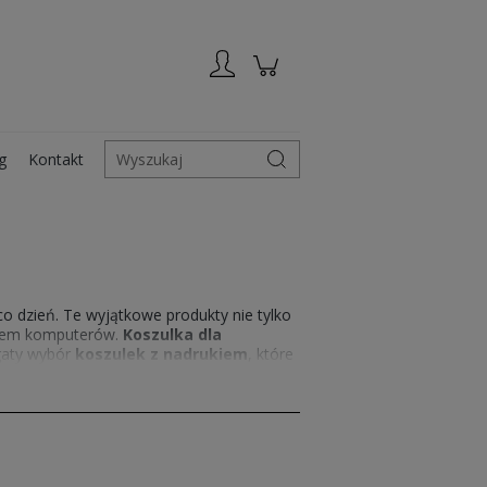
Zarejestruj się
Zaloguj się
g
Kontakt
Wyszukaj
 dzień. Te wyjątkowe produkty nie tylko
atem komputerów.
Koszulka dla
ogaty wybór
koszulek z nadrukiem
, które
formatyczne
wykonane są z wysokiej