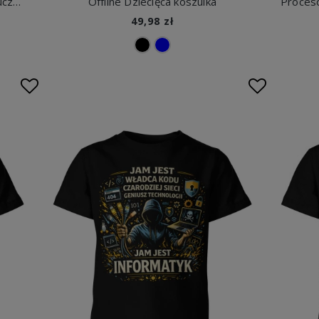
Chatgpt university est 2022 ai sztuczna inteligencja nerd college tech humor geek Dziecięca koszulka
Offline Dziecięca koszulka
49,98 zł