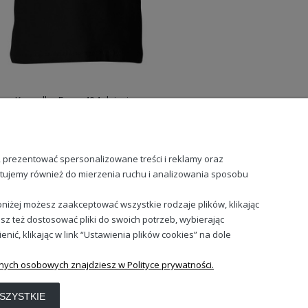
Koszulka Error 404 dziecięca
49,98 zł
49
, prezentować spersonalizowane treści i reklamy oraz
stujemy również do mierzenia ruchu i analizowania sposobu
niżej możesz zaakceptować wszystkie rodzaje plików, klikając
sz też dostosować pliki do swoich potrzeb, wybierając
Sprawdź nasze social media
ć, klikając w link “Ustawienia plików cookies” na dole
nych osobowych znajdziesz w Polityce prywatności.
SZYSTKIE