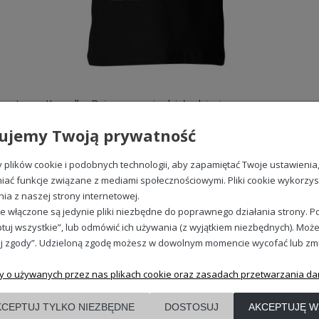
Władca klawiatury pogromca bugów informatyk programista Dziecięca koszulka
Koszulka Dziwne u mnie działa dziecięca z nadrukiem
49,98 zł
ujemy Twoją prywatność
plików cookie i podobnych technologii, aby zapamiętać Twoje ustawienia
iać funkcje związane z mediami społecznościowymi. Pliki cookie wykorzy
nia z naszej strony internetowej.
REGULAMINY
e włączone są jedynie pliki niezbędne do poprawnego działania strony. Po
Regulamin
tuj wszystkie”, lub odmówić ich używania (z wyjątkiem niezbędnych). Może
Polityka prywatności
j zgody”. Udzieloną zgodę możesz w dowolnym momencie wycofać lub zmieni
Zwroty i reklamacje
y o używanych przez nas plikach cookie oraz zasadach przetwarzania da
KCEPTUJ TYLKO NIEZBĘDNE
DOSTOSUJ
AKCEPTUJĘ W