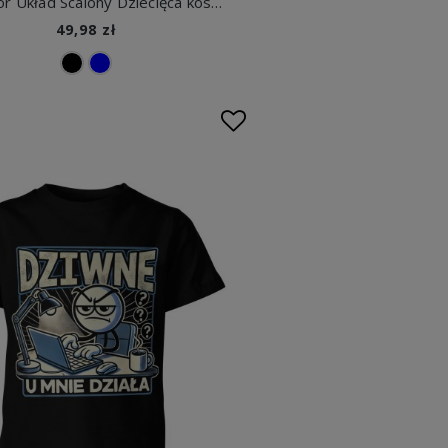
Procesor Układ Scalony Dziecięca koszulka
49,98 zł