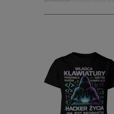
informatyków
to doskonały sposób na w
Dzięki szerokiej gamie wzorów, każdy mło
z nadrukiem
.
Śmieszne koszulki dla i
Dzieci uwielbiają produkty, które łączą za
kreatywnym i zabawnym hasłom, każda
ś
nosić je z dumą na co dzień, ciesząc się
przewiewnych materiałów, co sprawia, że s
prezent dla każdego małego programisty.
Informatyczne koszulki –
Nasze
informatyczne koszulki
to dosko
nadrukiem
znajdziesz
koszulki dla in
kolorach i wzorach, co sprawia, że każde d
przyjaciółmi, te
koszulki dla informaty
Fajna koszulka dla infor
Jeżeli szukasz produktu, który idealnie pa
produkty łączą w sobie nowoczesny design
to wyraz pasji i stylu życia. Każda
koszulk