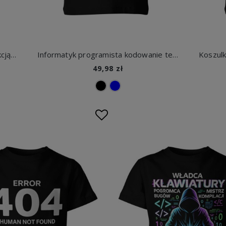
Nie ogarniesz mnie nawet z instrukcją obsługi tekst geek technologia sarkazm ironia IT Dziecięca koszulka
Informatyk programista kodowanie technologia komputer hacker sieci cyber bezpieczeństwo IT pasja Dziecięca koszulka
49,98 zł