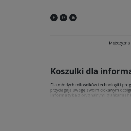
Mężczyzna
Koszulki dla inform
Dla młodych miłośników technologii i pr
przyciągają uwagę swoim ciekawym desig
informatyka
z oryginalnymi grafikami i 
są dostępne w różnych rozmiarach, zapew
jakości materiałów, które gwarantują trwa