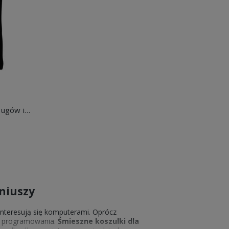
Władca klawiatury pogromca bugów informatyk programista Dziecięca koszulka
eniuszy
 interesują się komputerami. Oprócz
m programowania.
Śmieszne koszulki dla