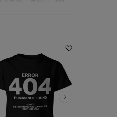
odkreślając zainteresowania dziecka.
oszulek dla informatyków dziecięcych
konale to odzwierciedlają. Dzięki
 promując pasję do nauki. Dzieci mogą
informatyczne
są wykonane z
ie, ale również stanowią doskonały
naszej ofercie
odzieży dziecięcej z
lki informatyka
są dostępne w wielu
za czas w szkole, czy na zabawie z
.
go programisty
tyka
będzie doskonałym wyborem. Nasze
informatyków
to coś więcej niż ubranie –
a i wygodna.