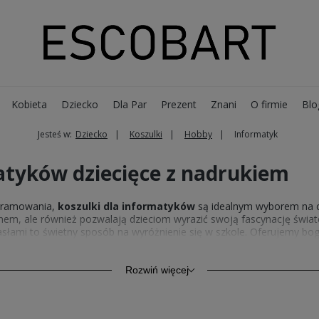
Kobieta
Dziecko
Dla Par
Prezent
Znani
O firmie
Blo
Jesteś w:
Dziecko
Koszulki
Hobby
Informatyk
atyków dziecięce z nadrukiem
ogramowania,
koszulki dla informatyków
są idealnym wyborem na co
nem, ale również pozwalają dzieciom wyrazić swoją fascynację świ
hasłami to świetny sposób na wyróżnienie się w szkole. Oferujemy b
niając wygodę i doskonałe dopasowanie. Co więcej, te
koszulki in
łość nawet po wielu praniach.
Rozwiń więcej