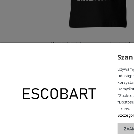
49,98 zł
Szan
Używamy 
udostępn
korzysta
OBSŁUGA KLIENTA
Domyślni
Wysyłka i dostawa
“Zaakcep
Formy płatności
“Dostosu
Wymiany zamówień
strony.
Szczegół
Kontakt i dane firmy
ZAA