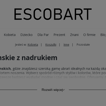
Kobieta
Dziecko
Dla Par
Prezent
Znani
O firmie
Blo
Jesteś w:
Kobieta
Koszulki
Inne
Pozostałe
skie z nadrukiem
mskich
, gdzie znajdziesz szeroką gamę ubrań idealnych na każdą oka
tem noszenia. Wybierz spośród różnych stylów i kolorów, które pod
zawsze będziesz wyglądać modnie i czuć się swobodnie. Oferujemy za
zą pełną ofertę
odzieży damskiej z nadrukiem
i znajdź swoje nowe
 pomysł na prezent dla bliskiej osoby, która ceni sobie styl i wygodę
Rozwiń więcej