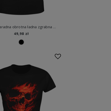
Zołza zaradna obrotna ładna zgrabna ambitna retro kobieca siła Damska koszulka
49,98 zł