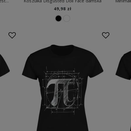
Nie muszę być miła wystarczy że jestem zajebista styl fashion kawa pewność siebie Damska koszulka
Koszulka Disgusted Doll Face damska
49,98 zł