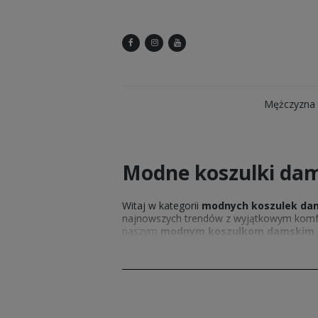
Mężczyzna
Modne koszulki dam
Witaj w kategorii
modnych koszulek da
najnowszych trendów z wyjątkowym komfor
naszym
modnym koszulkom damskim
te z oryginalnymi nadrukami. Sprawdź nas
damskie z nadrukiem
to także doskonały