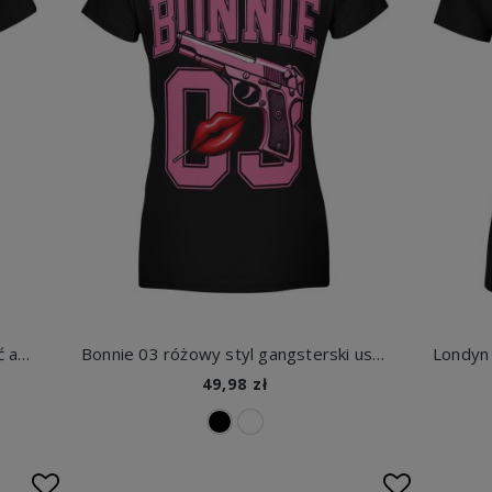
Wilk i motocykl ogień jazda wolność adrenalina biker styl droga pasja motory Damska koszulka
Bonnie 03 różowy styl gangsterski usta charakter street vibe Damska koszulka
49,98 zł