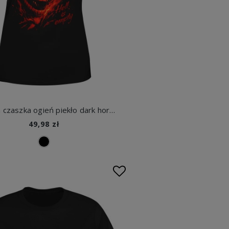
Płonąca czaszka ogień piekło dark horror demon strach mroczny klimat hell fire Damska koszulka
49,98 zł