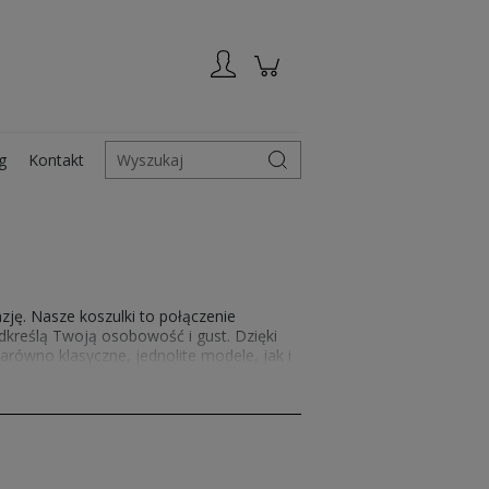
Zarejestruj się
Zaloguj się
g
Kontakt
Wyszukaj
zję. Nasze koszulki to połączenie
kreślą Twoją osobowość i gust. Dzięki
równo klasyczne, jednolite modele, jak i
 ulubione ubrania.
Modne koszulki
.