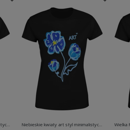
Italia flaga włochy godło laur patriotyczny symbol europa kraj heritage styl vintage Damska koszulka
Niebieskie kwiaty art styl minimalistyczny natura estetyka delikatny wzór rośliny vibe Damska koszulka