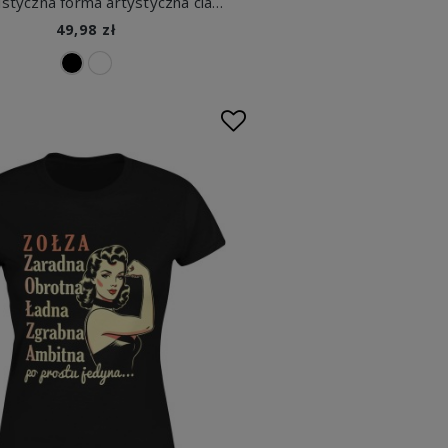
Minimalistyczna forma artystyczna ciało zaklejone sutki piersi Damska koszulka
49,98 zł