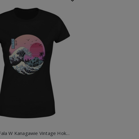
Wielka Fala W Kanagawie Vintage Hokusai Japońska Damska koszulka