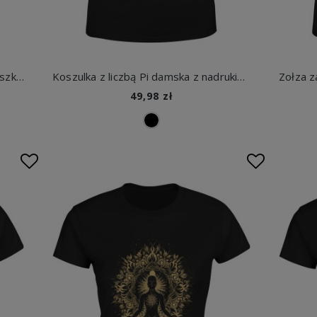
Słowiańska Ludowa Soroczka Rubaszka Dusza Damska koszulka
Koszulka z liczbą Pi damska z nadrukiem
49,98 zł