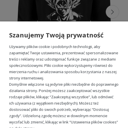
Bluzy męskie anime
mogą przyciągać uwagę dużymi,
kolorowymi nadrukami albo wyróżniać się subtelnymi
ilustracjami przypominającymi kadry z mangi. Intensywne
wzory dobrze sprawdzają się jako główny element stylizacji,
natomiast bardziej minimalistyczne projekty łatwo zestawić
z różnymi spodniami, kurtkami i dodatkami.
Szanujemy Twoją prywatność
Wybierając
męską bluzę anime
, warto zwrócić uwagę na
kolor materiału, wielkość grafiki oraz sposób
Używamy plików cookie i podobnych technologii, aby
rozmieszczenia nadruku. Ciemne bluzy dobrze podkreślają
jasne i kontrastowe ilustracje, a modele w neutralnych
zapamiętać Twoje ustawienia, prezentować spersonalizowane
odcieniach pozwalają stworzyć bardziej stonowany zestaw.
treści i reklamy oraz udostępniać funkcje związane z mediami
społecznościowymi. Pliki cookie wykorzystujemy również do
Bluzy z anime męskie inspirowane
mierzenia ruchu i analizowania sposobu korzystania z naszej
Son goku dragon ball Męska bluza
popularnymi seriami
strony internetowej.
89,88 zł
Domyślnie włączone są jedynie pliki niezbędne do poprawnego
Bluzy z anime męskie
mogą nawiązywać do kultowych
działania strony. Poniżej możesz zaakceptować wszystkie
produkcji, rozpoznawalnych bohaterów, fantastycznych
rodzaje plików, klikając “Zaakceptuj wszystkie”, lub odmówić
światów i widowiskowych scen walki. Miłośnikom
ich używania (z wyjątkiem niezbędnych). Możesz też
klasycznych historii o wojownikach polecamy
bluzy Dragon
Sprawdź nasze social media
Ball męskie
, które pozwalają podkreślić zainteresowanie
dostosować pliki do swoich potrzeb, wybierając “Dostosuj
jednym z najbardziej znanych uniwersów japońskiej
zgody”. Udzieloną zgodę możesz w dowolnym momencie
animacji.
wycofać lub zmienić, klikając w link “Ustawienia plików cookies”