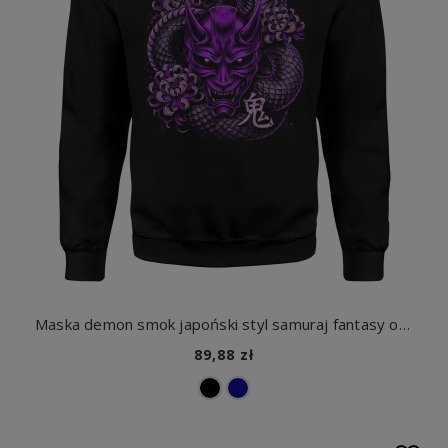
Maska demon smok japoński styl samuraj fantasy orientalny dragon tattoo vibe Męska bluza
89,88 zł