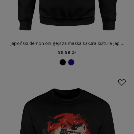
Japoński demon oni gejsza maska sakura kultura japonia samuraj klimat azjatycki styl artystyczny Męska bluza
89,88 zł