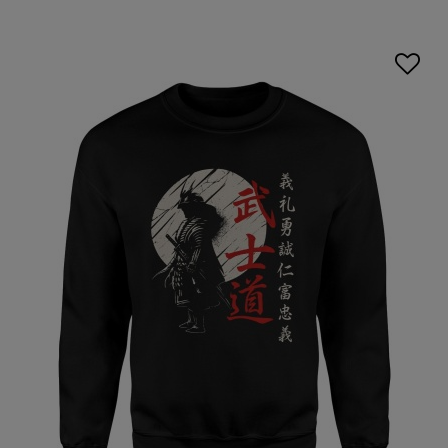
wzory nawiązujące do mangowej kreski. Odpowiednio
dobrana
bluza anime męska
może sprawdzić się na co
dzień, podczas spotkań ze znajomymi, konwentów oraz
wydarzeń związanych z japońską kulturą.