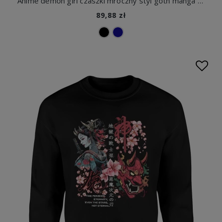
Anime demon girl czaszki mroczny styl goth manga horror japoński klimat dark Męska bluza
89,88 zł