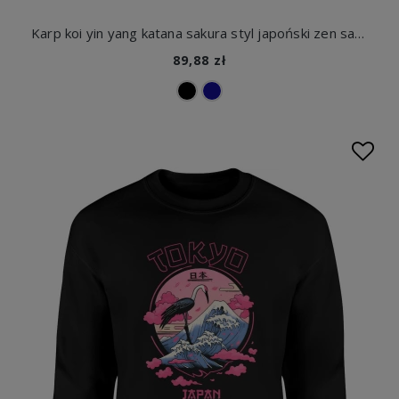
Karp koi yin yang katana sakura styl japoński zen samuraj ryba koi orientalny motyw Japonia Męska bluza
89,88 zł