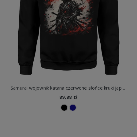
Samurai wojownik katana czerwone słońce kruki japonia mrok bushido epicki styl ninja Męska bluza
89,88 zł