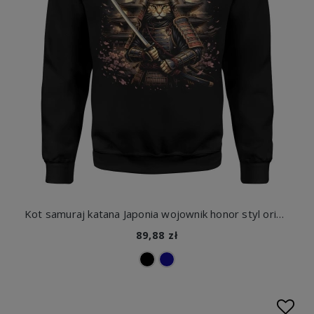
Kot samuraj katana Japonia wojownik honor styl orientalny sztuka walki klimat retro Męska bluza
89,88 zł