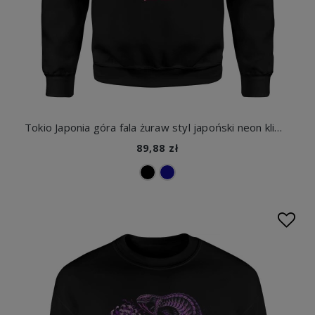
Tokio Japonia góra fala żuraw styl japoński neon klimat anime podróże kultura azjatycka Męska bluza
89,88 zł