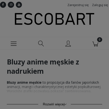
Zarejestruj się
Zaloguj się
Bluzy anime męskie z
nadrukiem
Bluzy anime męskie
to propozycja dla fanów japońskich
animacji, mangi i charakterystycznej estetyki popkulturowej.
Wyraziste grafiki pozwalają pokazać zainteresowania,
uzupełnić codzienną garderobę i stworzyć stylizację
inspirowaną ulubionymi bohaterami oraz fantastycznymi
światami. W kolekcji Escobart znajdziesz zarówno kolorowe
Rozwiń więcej
projekty z dynamicznymi scenami, jak i bardziej stonowane