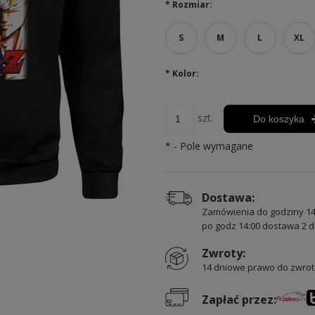
*
Rozmiar:
S
M
L
XL
*
Kolor:
szt.
Do koszyka
*
- Pole wymagane
Dostawa:
Zamówienia do godziny 14
po godz 14:00 dostawa 2 d
Zwroty:
14 dniowe prawo do zwrot
Zapłać przez: