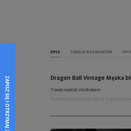
OPIS
TABELA ROZMIARÓW
OPI
Dragon Ball Vintage Męska b
Trwały nadruk sitodrukiem.
Przedstawiamy męską bluzę o gramaturze 
użytkowania, znajduje zastosowanie równi
Sprzedawane przez nas wzory nadruków pos
męskich koszulkach w 2 kolorach.