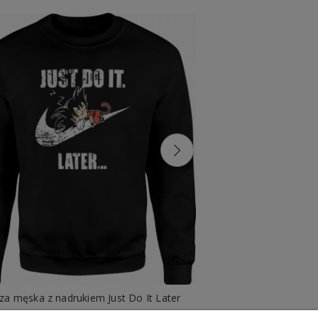
za męska z nadrukiem Just Do It Later
Dragon Ball Vintage
89,88 zł
99