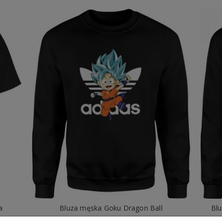
a
Bluza męska Goku Dragon Ball
Blu
89,88 zł