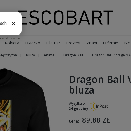
Kobieta
Dziecko
Dla Par
Prezent
Znani
O firmie
Blo
Mężczyzna
Bluzy
Anime
Dragon Ball
Dragon Ball Vintage Mę
Dragon Ball 
bluza
Wysyłka w:
24 godziny
89,88 ZŁ
Cena: