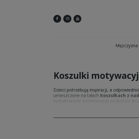
Mężczyzna
Koszulki motywacyj
Dzieci potrzebują inspiracji, a odpowiedn
umieszczone na takich
koszulkach z nad
kształtowanie pozytywnego podejścia do
odzież wysokiej jakości, stworzoną z myś
intensywności nawet po wielu praniach, co
modne, ale i funkcjonalne rozwiązania – 