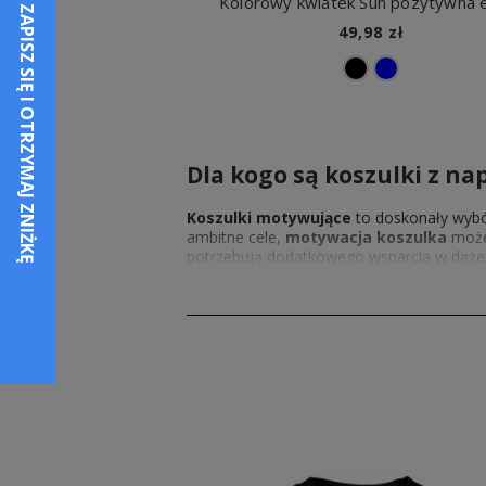
49,98 zł
Dla kogo są koszulki z n
Koszulki motywujące
to doskonały wybór
ambitne cele,
motywacja koszulka
może 
potrzebują dodatkowego wsparcia w dążen
zarówno dla przedszkolaków, jak i nastola
nadrukiem
na co dzień, do szkoły czy p
Koszulki z nadrukiem mo
Szukasz oryginalnego i praktycznego upo
życiu dziecka. Prezent w postaci
koszulki
Warto wybierać
odzież dziecięcą z nad
różnym rozmiarom i fasonom, łatwo dopa
motywacyjnymi
to także świetna opcja d
rozwiązań, warto sprawdzić
fajne koszul