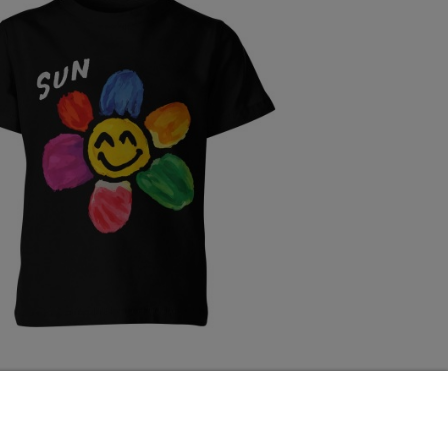
Kolorowy kwiatek Sun pozytywna energia uśmiech Dziecięca koszulka
49,98 zł