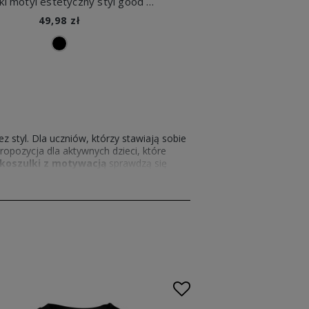
Niebieski motyl estetyczny styl good vibes freedom wolność natura delikatny klimat art vibe Dziecięca koszulka
49,98 zł
 styl. Dla uczniów, którzy stawiają sobie
opozycja dla aktywnych dzieci, które
koszulki z motywacją
sprawdzą się
design pozwala na noszenie
koszulek z
rodziny, święta czy ważne wydarzenia w
 i pomoże budować pozytywne nawyki.
nspirować do osiągania sukcesów. Dzięki
go typu
koszulki z nadrukami
lem. Dla tych, którzy szukają nowoczesnych
asłami.