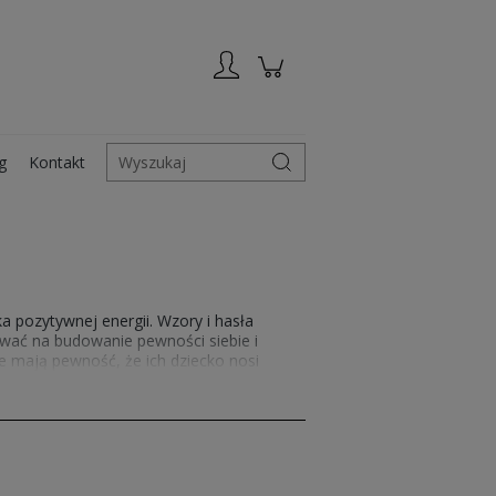
Zarejestruj się
Zaloguj się
g
Kontakt
Wyszukaj
 pozytywnej energii. Wzory i hasła
ywać na budowanie pewności siebie i
ce mają pewność, że ich dziecko nosi
,
motywacyjne koszulki
nie tracą
ostępne w ofercie sklepu to nie tylko