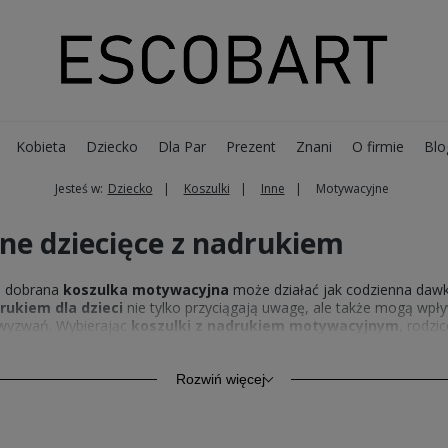
Kobieta
Dziecko
Dla Par
Prezent
Znani
O firmie
Blo
Jesteś w:
Dziecko
Koszulki
Inne
Motywacyjne
ne dziecięce z nadrukiem
io dobrana
koszulka motywacyjna
może działać jak codzienna dawka
rukiem dla dzieci
nie tylko przyciągają uwagę, ale także mogą wpł
 wyzwań. Wybierając
koszulki z nadrukiem motywacyjnym
, rodzi
lą o komforcie i trwałości. Dzięki odpowiednio dobranym materiałom
 jest kluczowe przy dynamicznym trybie życia najmłodszych. Modele d
zapewniają swobodę ruchów i wygodę przez cały dzień.
Rozwiń więcej