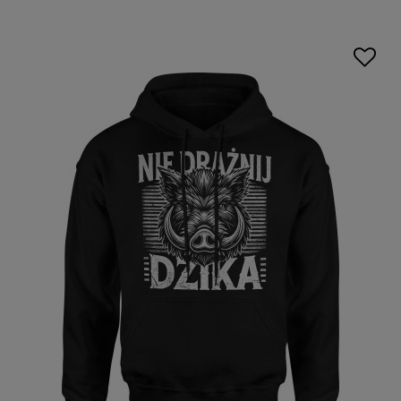
nadrukiem
z tematycznymi nadrukami. Właśnie takie
modele znajdziesz teraz w ofercie sklepu internetowego
Escobart!