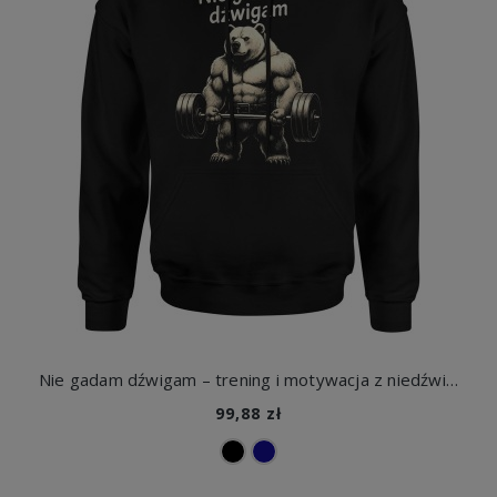
Nie gadam dźwigam – trening i motywacja z niedźwiedzią siłą Męska bluza z kapturem
99,88 zł