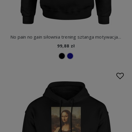
No pain no gain siłownia trening sztanga motywacja fitness kulturystyka siła moc Męska bluza z kapturem
99,88 zł