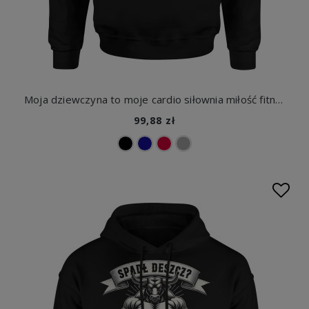
Moja dziewczyna to moje cardio siłownia miłość fitness humor relacja para trening vibe Męska bluza z kapturem
99,88 zł