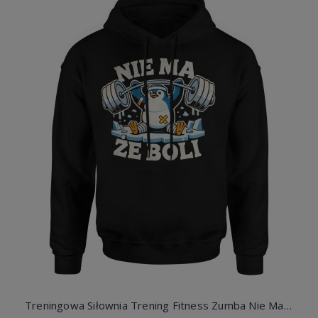
Treningowa Siłownia Trening Fitness Zumba Nie Ma Że Boli Pingwin Z Pingwinem Męska bluza z kapturem