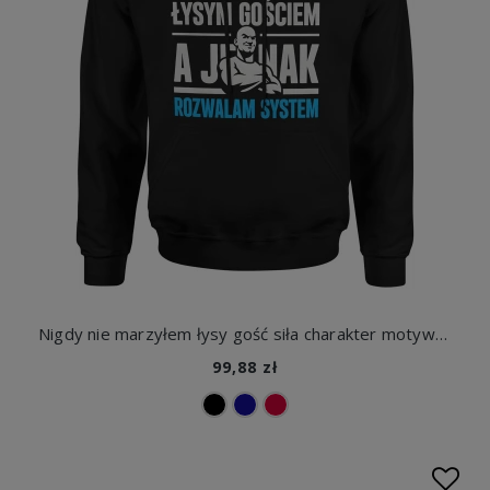
Nigdy nie marzyłem łysy gość siła charakter motywacja humor ironia Męska bluza z kapturem
99,88 zł