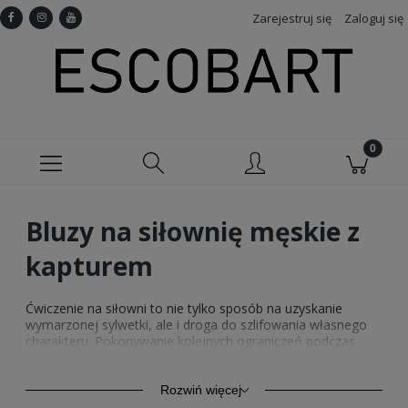
Zarejestruj się
Zaloguj się
Bluzy na siłownię męskie z
kapturem
Ćwiczenie na siłowni to nie tylko sposób na uzyskanie
wymarzonej sylwetki, ale i droga do szlifowania własnego
charakteru. Pokonywanie kolejnych ograniczeń podczas
treningu buduje w nas pewność siebie, wyzwala endorfiny i
zachęca do dalszego poszerzania spektrum naszych
możliwości. Jeśli siłownia to ważny element Twojego stylu
Rozwiń więcej
życia, wyraź to z pomocą
bluz na siłownię męskich z