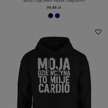
Bluza z pączkiem męska z kapturem
99,88 zł