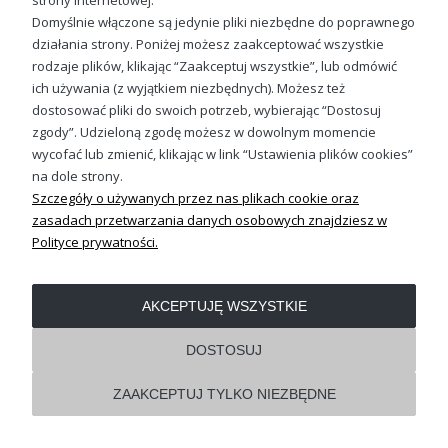
strony internetowej.
Domyślnie włączone są jedynie pliki niezbędne do poprawnego
działania strony. Poniżej możesz zaakceptować wszystkie
rodzaje plików, klikając “Zaakceptuj wszystkie”, lub odmówić
OBSŁUGA KLIENTA
ich używania (z wyjątkiem niezbędnych). Możesz też
dostosować pliki do swoich potrzeb, wybierając “Dostosuj
zgody”. Udzieloną zgodę możesz w dowolnym momencie
REGULAMINY
wycofać lub zmienić, klikając w link “Ustawienia plików cookies”
na dole strony.
Pokaż pełną wersję strony
Szczegóły o używanych przez nas plikach cookie oraz
zasadach przetwarzania danych osobowych znajdziesz w
Shoper.pl
Polityce prywatności.
AKCEPTUJĘ WSZYSTKIE
DOSTOSUJ
ZAAKCEPTUJ TYLKO NIEZBĘDNE