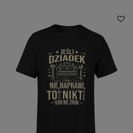
przyjemności, bo na pewno na nie zasługują. Koszulka t-
shirt z napisem „Najlepszy Dziadek” lub też żartobliwym
„Stary Piernik” na pewno wywołają uśmiech zadowolenia na
twarzy obdarowanego. Zamów więc taką koszulkę na ten
specjalny dzień lub też na zupełnie inne święte związane z
Dziadkiem.