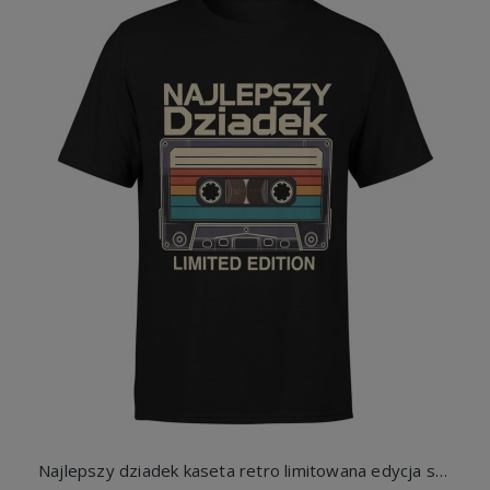
Najlepszy dziadek kaseta retro limitowana edycja styl klasyczny Męska koszulka