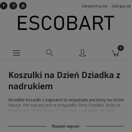
Zarejestruj się
Zaloguj się
Koszulki na Dzień Dziadka z
nadrukiem
Wszelkie koszulki z napisami to wspaniałe prezenty na różne
okazje. Nie inaczej jest w przypadku Dnia Dziadka, który w
Polsce jest obchodzony 22 stycznia, czyli dzień po Dniu
Babci. Warto wtedy sprawić przyjemność swojemu
dziadkowi lub też przypilnować, żeby Twoje dzieci sprawiły
radość swoim dziadkom. To bardzo miły gest, które z
Rozwiń więcej
pewnością zostanie doceniony. Róbmy naszym bliskim