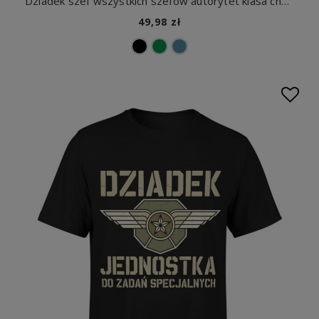
Dziadek szef wszystkich szefów autorytet klasa charakter Męska koszulka
49,98 zł