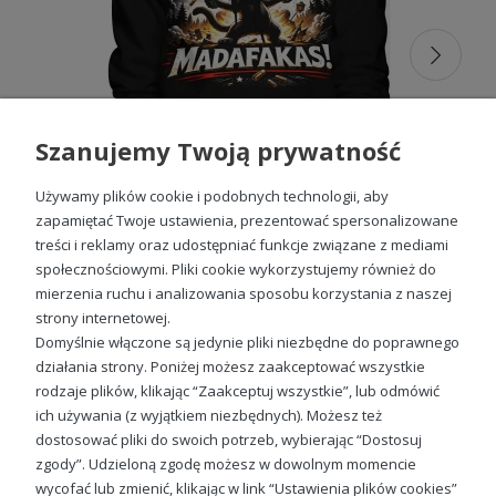
Szanujemy Twoją prywatność
Używamy plików cookie i podobnych technologii, aby
zapamiętać Twoje ustawienia, prezentować spersonalizowane
treści i reklamy oraz udostępniać funkcje związane z mediami
społecznościowymi. Pliki cookie wykorzystujemy również do
Kot z bronią UFO eksplozja humor akcja kosmos mem styl gangsta Damska bluza z kapturem
mierzenia ruchu i analizowania sposobu korzystania z naszej
strony internetowej.
99,88 zł
Domyślnie włączone są jedynie pliki niezbędne do poprawnego
działania strony. Poniżej możesz zaakceptować wszystkie
rodzaje plików, klikając “Zaakceptuj wszystkie”, lub odmówić
ich używania (z wyjątkiem niezbędnych). Możesz też
Sprawdź nasze social media
dostosować pliki do swoich potrzeb, wybierając “Dostosuj
zgody”. Udzieloną zgodę możesz w dowolnym momencie
wycofać lub zmienić, klikając w link “Ustawienia plików cookies”