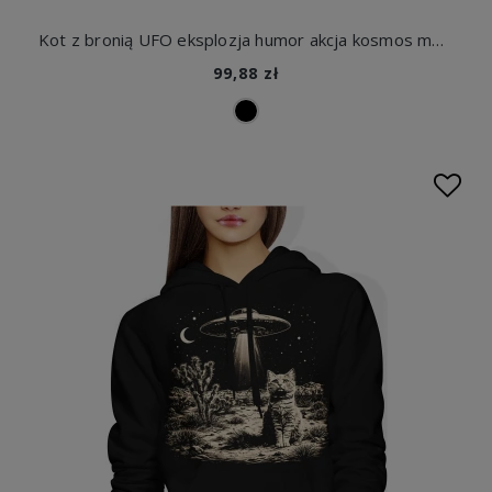
Kot z bronią UFO eksplozja humor akcja kosmos mem styl gangsta Damska bluza z kapturem
99,88 zł