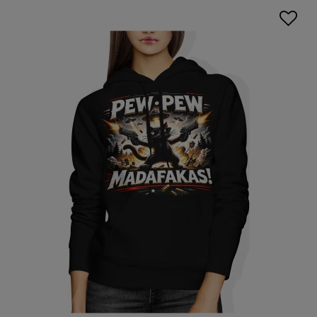
nadrukiem
to świetny wybór dla kobiet, które chcą
połączyć modę z odrobiną fantazji – szczególnie w sezonie
jesienno-zimowym. Idealnym uzupełnieniem stylu będą
również inne elementy naszej oferty, jak
koszulki z
nadrukiem
, które doskonale wpisują się w ten sam klimat.