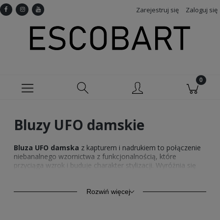
Zarejestruj się
Zaloguj się
Bluzy UFO damskie
Bluza UFO damska
z kapturem i nadrukiem to połączenie
niebanalnego wzornictwa z funkcjonalnością, które
przyciąga wzrok i buduje charakter stylizacji. Wyróżnia się
oryginalną grafiką inspirowaną kosmiczną tematyką, która
doskonale pasuje do osób ceniących indywidualizm i
niekonwencjonalne rozwiązania. Dzięki wygodnemu krojowi
Rozwiń więcej
oraz starannemu wykonaniu z wysokiej jakości materiałów,
każda
bluza z UFO damska
zapewnia komfort noszenia na
co dzień i w podróży. Nasze
bluzy damskie z kapturem i