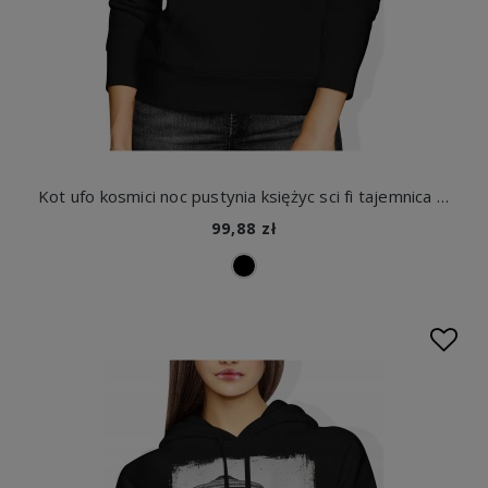
Kot ufo kosmici noc pustynia księżyc sci fi tajemnica klimat vintage space surrealizm Damska bluza z kapturem
99,88 zł