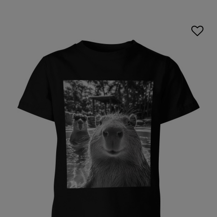
dzień, niezależnie od aktywności. Niezależnie od tego, czy
szukasz
koszulki streetwear
chłopięcej
na co dzień, czy
na specjalne okazje, nasz asortyment z pewnością spełni
oczekiwania. Wybór tkanin o wysokiej jakości sprawia, że
każda
streetwear koszulka dziecięca
jest nie tylko
modna, ale także trwała i odporna na intensywne
użytkowanie.