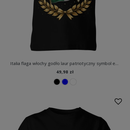
Italia flaga włochy godło laur patriotyczny symbol europa kraj heritage styl vintage Dziecięca koszulka
49,98 zł