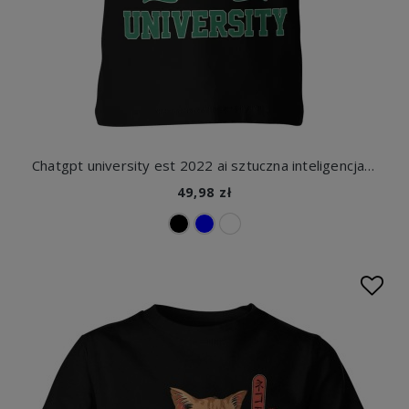
Chatgpt university est 2022 ai sztuczna inteligencja nerd college tech humor geek Dziecięca koszulka
49,98 zł