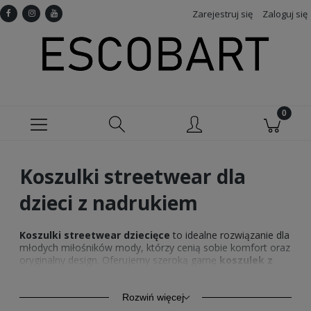
Zarejestruj się
Zaloguj się
Koszulki streetwear dla
dzieci z nadrukiem
Koszulki streetwear dziecięce
to idealne rozwiązanie dla
młodych miłośników mody, którzy cenią sobie komfort oraz
oryginalny design. Oferujemy szeroką gamę
koszulek z
nadrukiem
, które doskonale wpisują się w aktualne trendy
mody ulicznej. Nasze
streetwear koszulki
dla dzieci
to
nie tylko styl, ale także funkcjonalność – materiały, z których
Rozwiń więcej
są wykonane, zapewniają wygodę noszenia przez cały