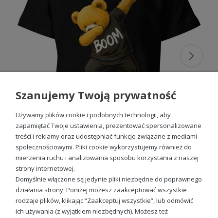
Nasze
tanie koszulki streetwear dla dzieci
z kolekcji
odzieży dziecięcej z nadrukiem
łączą w sobie modny
wygląd z wysoką jakością wykonania, co sprawia, że są
świetnym wyborem zarówno na co dzień, jak i na
wyjątkowe okazje. Dzięki szerokiemu wyborowi wzorów i
kolorów, każda
koszulka streetwear dziecięca
może
stać się ulubionym elementem garderoby Twojego dziecka.
Nasza oferta obejmuje
koszulki dziewczęce typu
streetwear
, które zadowolą nawet najbardziej
wymagające gusta młodych klientów.
Szanujemy Twoją prywatność
Streetwear koszulki dla chłopców i
dziewcząt
Używamy plików cookie i podobnych technologii, aby
zapamiętać Twoje ustawienia, prezentować spersonalizowane
treści i reklamy oraz udostępniać funkcje związane z mediami
Nasze
koszulki streetwear chłopięce
i dziewczęce to
odzież, która łączy w sobie nowoczesne wzory z
społecznościowymi. Pliki cookie wykorzystujemy również do
klasycznym komfortem. Każda
koszulka streetwear
mierzenia ruchu i analizowania sposobu korzystania z naszej
Misiek DUB Tańczący Dziecięca koszulka
dziecięca
z naszego sklepu jest projektowana tak, aby
strony internetowej.
spełniać oczekiwania zarówno chłopców, jak i dziewczynek,
49,98 zł
Domyślnie włączone są jedynie pliki niezbędne do poprawnego
którzy cenią sobie modę i indywidualny styl. Dzięki
zróżnicowanemu asortymentowi, w którym znajdziesz
działania strony. Poniżej możesz zaakceptować wszystkie
różne kroje, wzory i kolory, każde dziecko może znaleźć
rodzaje plików, klikając “Zaakceptuj wszystkie”, lub odmówić
coś, co odpowiada jego gustowi.
ich używania (z wyjątkiem niezbędnych). Możesz też