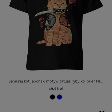
Samuraj kot japoński motyw tatuaż ryby koi orientalny art Dziecięca koszulka
49,98 zł