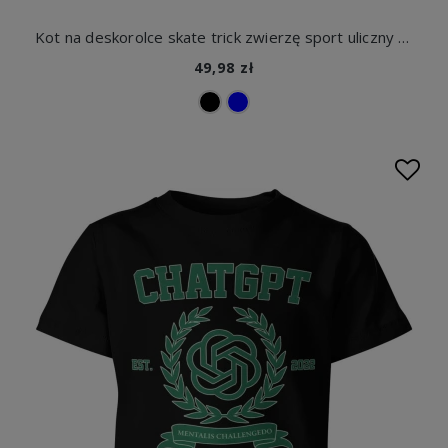
Kot na deskorolce skate trick zwierzę sport uliczny dynamiczny styl czarno biały Dziecięca koszulka
49,98 zł