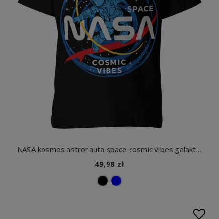
NASA kosmos astronauta space cosmic vibes galaktyka planety gwiazdy futurystyczny styl Dziecięca koszulka
49,98 zł