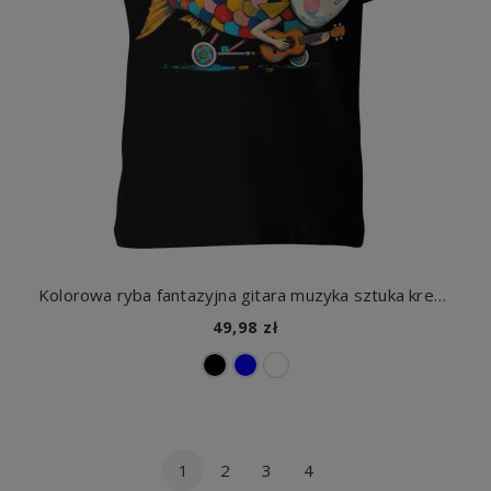
Kolorowa ryba fantazyjna gitara muzyka sztuka kreatywna ilustracja akwarela abstrakcja Dziecięca koszulka
49,98 zł
1
2
3
4