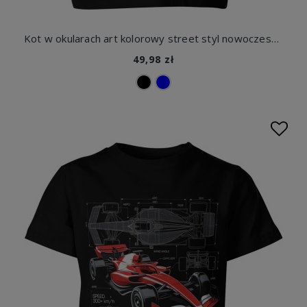
Kot w okularach art kolorowy street styl nowoczesna grafika zwierzęca Dziecięca koszulka
49,98 zł