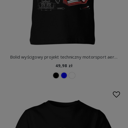
Bolid wyścigowy projekt techniczny motorsport aerodynamika prędkość tor Dziecięca koszulka
49,98 zł