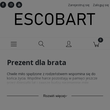
Zarejestruj się
Zaloguj się
Prezent dla brata
Chwile miło spędzone z rodzeństwem wspomina się do
końca życia. Wspólne harce pozostają w pamięci jeszcze
przez dziesiątki lat i zawsze budzą niezmiennie miłe
wspomnienia. Radość ze wspólnie spędzonego czasu
możesz okazać swojemu bratu, wręczając mu wyjątkowy
prezent! W roli upominku doskonale sprawdzą się koszulki i
Rozwiń więcej
bluzy męskie od Escobart, które znajdziesz w tej kategorii.
Wybieraj spośród bogatej gamy unikalnych modeli, która z
łatwością dopasujesz do gustu i styl życia Twojego brata.