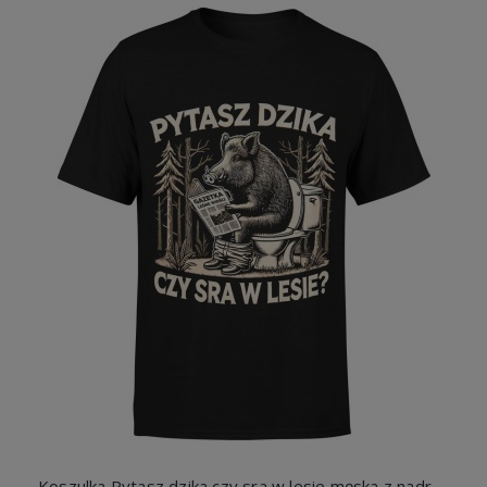
Koszulka Pytasz dzika czy sra w lesie męska z nadrukiem