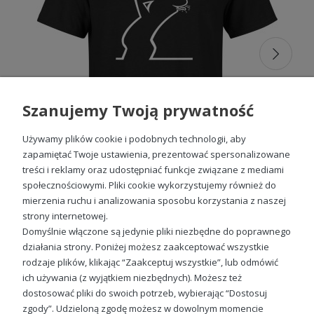
W sklepie internetowym Escobart ogranicza Cię jedynie
własna wyobraźnia! Z okazji święta ojców możesz
podarować bratu coś zabawnego i praktycznego –
koszulki
na Dzień Ojca z nadrukiem
to świetny sposób, by docenić
jego nową życiową rolę z nutą humoru.
Przydatny prezent dla brata
Szanujemy Twoją prywatność
Niezależnie od tego, czy Twój brat na co dzień ubiera się
elegancko, czy też preferuje swobodną odzież, komfortowe
fasony ubrań dostępne w ofercie Escobart z pewnością
Używamy plików cookie i podobnych technologii, aby
przypadną mu do gustu. Znajdziesz wśród nich klasyczne T-
zapamiętać Twoje ustawienia, prezentować spersonalizowane
shirty oraz bluzy o prostych, męskich krojach, idealne
treści i reklamy oraz udostępniać funkcje związane z mediami
dopasowujących się do każdej sylwetki. Na ostatnią imprezę
przed ślubem warto przygotować coś tematycznego –
społecznościowymi. Pliki cookie wykorzystujemy również do
koszulki z nadrukiem na wieczór kawalerski
pomogą
mierzenia ruchu i analizowania sposobu korzystania z naszej
Koszulka Balum Balum męska z nadrukiem
zbudować klimat i będą świetnym dodatkiem do zdjęć z tej
strony internetowej.
wyjątkowej nocy.
49,98 zł
Domyślnie włączone są jedynie pliki niezbędne do poprawnego
Zadbaliśmy również o to, by nasze ubrania wyróżniały się
działania strony. Poniżej możesz zaakceptować wszystkie
pod kątem doskonałej jakości materiału. Do ich szycia
rodzaje plików, klikając “Zaakceptuj wszystkie”, lub odmówić
wykorzystujemy wysokogatunkową bawełnę o wysokiej
ich używania (z wyjątkiem niezbędnych). Możesz też
gramaturze. Taki materiał jest lekki, przyjemne w dotyku i
Sprawdź nasze social media
dostosować pliki do swoich potrzeb, wybierając “Dostosuj
oddychający, a przy tym wytrzymały.
zgody”. Udzieloną zgodę możesz w dowolnym momencie