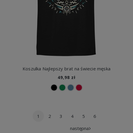
Koszulka Najlepszy brat na świecie męska
49,98 zł
1
2
3
4
5
6
następna