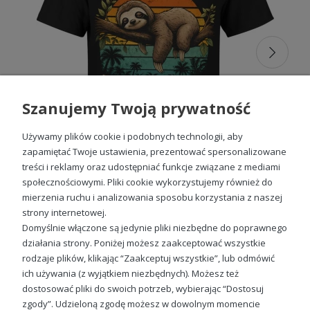
Szanujemy Twoją prywatność
Używamy plików cookie i podobnych technologii, aby
zapamiętać Twoje ustawienia, prezentować spersonalizowane
treści i reklamy oraz udostępniać funkcje związane z mediami
społecznościowymi. Pliki cookie wykorzystujemy również do
mierzenia ruchu i analizowania sposobu korzystania z naszej
Nie dzisiaj jutro też nie Leniwiec chill Męska koszulka
strony internetowej.
49,98 zł
Domyślnie włączone są jedynie pliki niezbędne do poprawnego
działania strony. Poniżej możesz zaakceptować wszystkie
rodzaje plików, klikając “Zaakceptuj wszystkie”, lub odmówić
ich używania (z wyjątkiem niezbędnych). Możesz też
Sprawdź nasze social media
dostosować pliki do swoich potrzeb, wybierając “Dostosuj
zgody”. Udzieloną zgodę możesz w dowolnym momencie