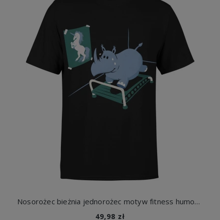
Nosorożec bieżnia jednorożec motyw fitness humor siłownia zwierzę zabawny styl Męska koszulka
49,98 zł