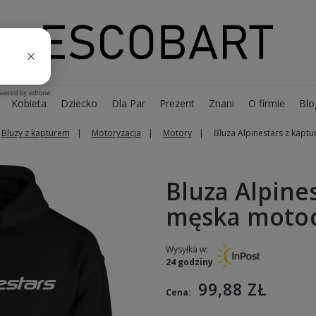
Kobieta
Dziecko
Dla Par
Prezent
Znani
O firmie
Blo
Bluzy z kapturem
Motoryzacja
Motory
Bluza Alpinestars z kap
Bluza Alpine
męska moto
Wysyłka w:
24 godziny
99,88 ZŁ
Cena: