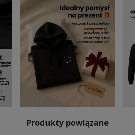
 że
Alpinestars bluza z kapturem męska
zapewnia wyjątkową wyg
hów, a przyjemna w dotyku tkanina chroni przed chłodem, pozostają
nia, został zaprojektowany tak, by zwiększać komfort użytkowania.
B
 zarówno podczas codziennych aktywności, jak i w chwilach relaksu,
balansu między sportowym charakterem a codziennym komfortem,
Al
estars męska z kapturem
orma sprawiają, że
bluza z kapturem Alpinestars męska
doskonal
 i do spodni o bardziej sportowym kroju, tworząc stylizacje pełne lu
kcesoriami i butami.
Bluzy męskie Alpinestars z kapturem
świetni
ncją. To model, który sprawdzi się o każdej porze roku, niezależnie od
cji,
Alpinestars bluza motocyklowa z kapturem męska
będzie s
cji.
Produkty powiązane