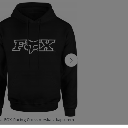
za FOX Racing Cross męska z kapturem
Bluza Lubię Zapier
99,88 zł
99