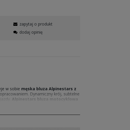
zapytaj o produkt
dodaj opinię
yje w sobie
męska
bluza Alpinestars z
 i dopracowaniem. Dynamiczny krój, subtelne
 jazdy.
Alpinestars bluza motocyklowa
tóra od lat jest znakiem rozpoznawczym tej
bałości o detale,
bluza męska
pasji.