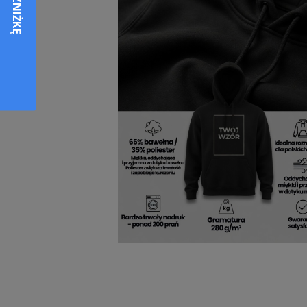
Miękkość materiału i luźny krój sprawiają,
konstrukcja gwarantuje pełną swobodę ruc
detal, od kaptura po elastyczne wykończe
kapturem
męska
doskonale sprawdzi się
kompromisów. Dla tych, którzy szukają 
wybór idealny.
Bluza motocyklowa Alpin
Minimalistyczny nadruk i ponadczasowa f
garderoby. Pasuje zarówno do jeansów, jak
designowi możesz łączyć ją z ulubionymi a
połączenie funkcjonalności z subtelną elega
można łatwo dopasować do różnych sytua
sprawia, że staje się podstawą wielu styliza