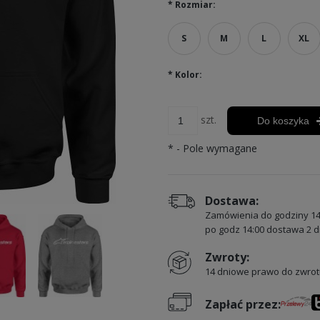
*
Rozmiar:
S
M
L
XL
*
Kolor:
szt.
Do koszyka
*
- Pole wymagane
Dostawa:
Zamówienia do godziny 14
po godz 14:00 dostawa 2 d
Zwroty:
14 dniowe prawo do zwrot
Zapłać przez: