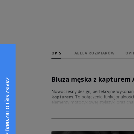
OPIS
TABELA ROZMIARÓW
OPI
Bluza męska z kapturem 
Nowoczesny design, perfekcyjne wykonanie 
kapturem
. To połączenie funkcjonalności
elementy motocyklowej stylistyki oraz char
męska z kapturem
to nie tylko odzież, 
marki. Idealna dla osób, które cenią komfo
Alpinestars z kapturem
stanowi doskona
Męskie bluzy Alpinestars