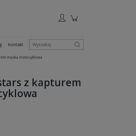
Zarejestruj się
Zaloguj się
g
Kontakt
Wyszukaj
turem męska motocyklowa
stars z kapturem
cyklowa