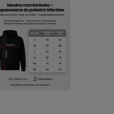
odę noszenia w każdych warunkach. Jej
c jednocześnie przewiewna i lekka. Każdy
luza motocyklowa Alpinestars z
 zapewniając ciepło i wygodę bez
pinestars bluza męska z kapturem
to
e komponuje się z różnymi elementami
zu i charakteru. Dzięki uniwersalnemu
e wpisują się w miejski styl życia, oferując
 okazji. Jeżeli cenisz ubrania, które
trzałem w dziesiątkę. Jej uniwersalność