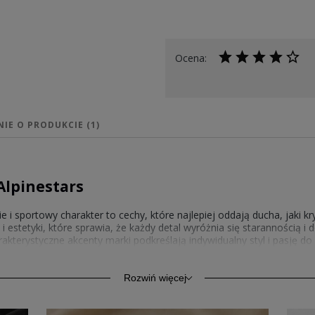
Ocena:
NIE O PRODUKCIE (1)
Alpinestars
i sportowy charakter to cechy, które najlepiej oddają ducha, jaki kr
 i estetyki, które sprawia, że każdy detal wyróżnia się starannością
akterystyczne akcenty marki podkreślają indywidualny styl i pasję do
lecz także sposób wyrażenia osobowości i przywiązania do jakości, k
rt, trwałość i autentyczność. Dzięki wysokiej klasy materiałom oraz d
ły wybór dla każdego miłośnika sportowej elegancji i motocyklowej 
Rozwiń więcej
 z kapturem