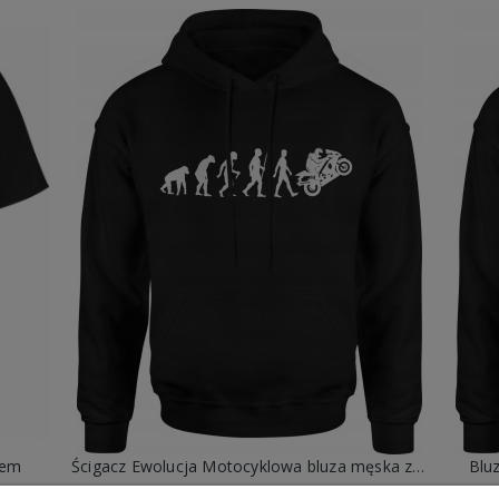
iem
Ścigacz Ewolucja Motocyklowa bluza męska z kapturem prezent dla motocyklisty
Blu
99,88 zł