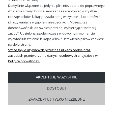
strony internetowej.
Domyślnie włączone są jedynie pliki niezbędne do poprawnego
działania strony. Poniżej możesz zaakceptować wszystkie
OBSŁUGA KLIENTA
rodzaje plików, klikając “Zaakceptuj wszystkie”, lub odmówić
ich używania (z wyjątkiem niezbędnych). Możesz też
dostosować pliki do swoich potrzeb, wybierając “Dostosuj
REGULAMINY
zgody”. Udzieloną zgodę możesz w dowolnym momencie
wycofać lub zmienić, klikając w link “Ustawienia plików cookies”
Pokaż pełną wersję strony
na dole strony.
Szczegóły o używanych przez nas plikach cookie oraz
Shoper.pl
zasadach przetwarzania danych osobowych znajdziesz w
Polityce prywatności.
AKCEPTUJĘ WSZYSTKIE
DOSTOSUJ
ZAAKCEPTUJ TYLKO NIEZBĘDNE