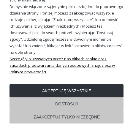
strony internetowej.
Domyślnie włączone są jedynie pliki niezbędne do poprawnego
działania strony. Poniżej możesz zaakceptować wszystkie
OBSŁUGA KLIENTA
rodzaje plików, klikając “Zaakceptuj wszystkie”, lub odmówić
ich używania (z wyjątkiem niezbędnych). Możesz też
dostosować pliki do swoich potrzeb, wybierając “Dostosuj
REGULAMINY
zgody”. Udzieloną zgodę możesz w dowolnym momencie
wycofać lub zmienić, klikając w link “Ustawienia plików cookies”
Pokaż pełną wersję strony
na dole strony.
Szczegóły o używanych przez nas plikach cookie oraz
Shoper.pl
zasadach przetwarzania danych osobowych znajdziesz w
Polityce prywatności.
AKCEPTUJĘ WSZYSTKIE
DOSTOSUJ
ZAAKCEPTUJ TYLKO NIEZBĘDNE