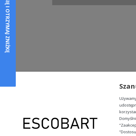
Szan
Używamy 
udostępn
korzysta
Domyślni
“Zaakcep
“Dostosu