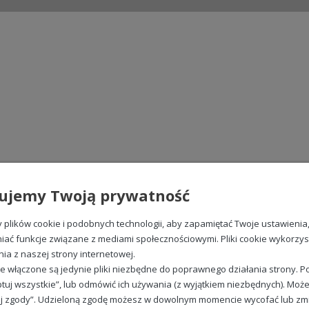
ujemy Twoją prywatność
plików cookie i podobnych technologii, aby zapamiętać Twoje ustawienia
iać funkcje związane z mediami społecznościowymi. Pliki cookie wykorzy
nia z naszej strony internetowej.
e włączone są jedynie pliki niezbędne do poprawnego działania strony. Po
tuj wszystkie”, lub odmówić ich używania (z wyjątkiem niezbędnych). Może
j zgody”. Udzieloną zgodę możesz w dowolnym momencie wycofać lub zmieni