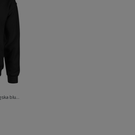
Ohio Chicken Nugget Sigma męska bluza z kapturem