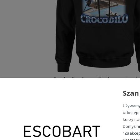
99,88 zł
Szan
Używamy 
udostępn
korzysta
OBSŁUGA KLIENTA
Domyślni
Wysyłka i dostawa
“Zaakcep
Formy płatności