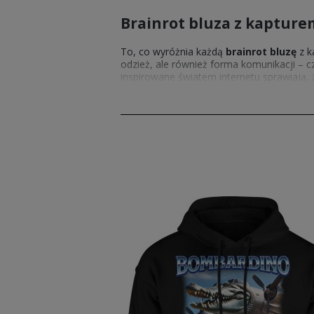
Brainrot bluza z kaptur
To, co wyróżnia każdą
brainrot bluzę
z k
odzież, ale również forma komunikacji – c
inspirowane światem internetu sprawiają,
dystansu do rzeczywistości. Klienci docen
szwy, co sprawia, że doskonale sprawdzaj
brainrot męskie
, które również bazują na