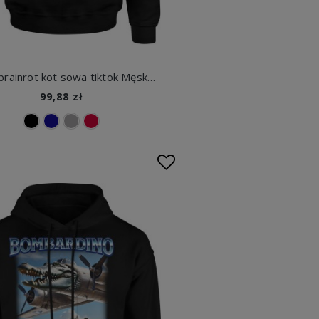
Meowl brainrot kot sowa tiktok Męska bluza z kapturem
99,88 zł