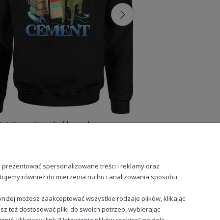
 Eat Cement męska bluza z kapturem
99,88 zł
99
, prezentować spersonalizowane treści i reklamy oraz
stujemy również do mierzenia ruchu i analizowania sposobu
niżej możesz zaakceptować wszystkie rodzaje plików, klikając
sz też dostosować pliki do swoich potrzeb, wybierając
Sprawdź nasze social media