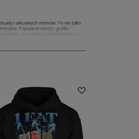
rzesady i aktualnych memów. To nie tylko
rendów. Popularne teksty i grafiki
 ubraniem – to manifest indywidualności i
 – od solidnych kapturów po dopracowane
pełnieniem tej kolekcji są
koszulki