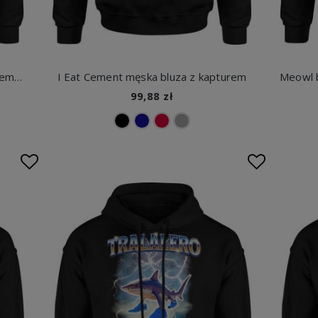
Disgusted Doll Face bluza z kapturem męska
I Eat Cement męska bluza z kapturem
99,88 zł