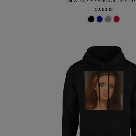
Bluza Six Seven męska z kaptu
99,88 zł