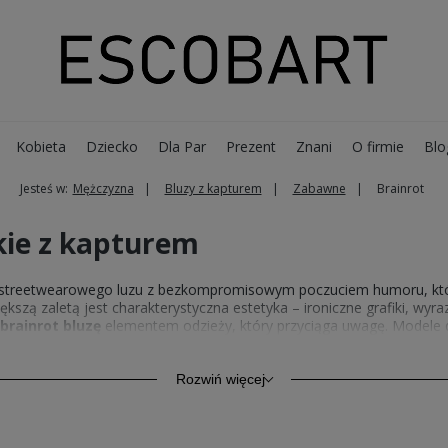
Kobieta
Dziecko
Dla Par
Prezent
Znani
O firmie
Blo
Jesteś w:
Mężczyzna
Bluzy z kapturem
Zabawne
Brainrot
kie z kapturem
 streetwearowego luzu z bezkompromisowym poczuciem humoru, które
szą zaletą jest charakterystyczna estetyka – ironiczne grafiki, wyraz
brainrot bluzę
elementem odzieży, który przyciąga uwagę. Modele 
 tylko stylem, ale też jakością – miękka bawełna, wygodne kroje i tr
komponują się one z resztą kolekcji – na przykład z szeroką ofertą
ko
Rozwiń więcej