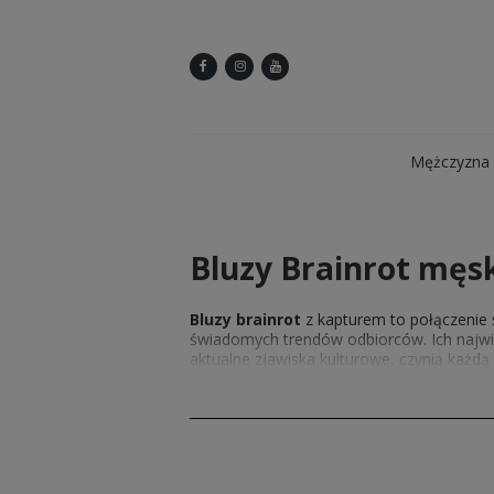
Mężczyzna
Bluzy Brainrot męs
Bluzy brainrot
z kapturem to połączenie
świadomych trendów odbiorców. Ich najwięk
aktualne zjawiska kulturowe, czynią każdą
męskiej z nadrukiem
wyróżniają się nie
dłużej. Warto zwrócić uwagę, że świetnie 
uzupełniają casualowy look.