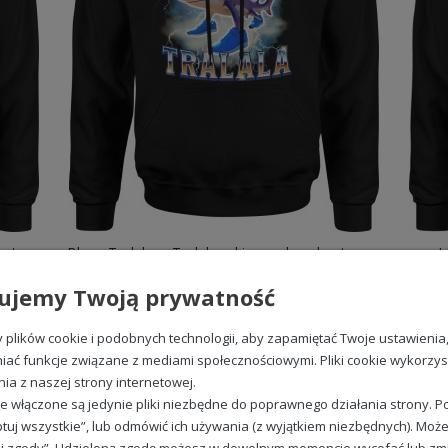
Bombardino Coccodrillo bluza męska z kapturem
Bluza Tralalero Tralala rekin męska z kapturem
I
99,88 zł
ujemy Twoją prywatność
plików cookie i podobnych technologii, aby zapamiętać Twoje ustawienia
iać funkcje związane z mediami społecznościowymi. Pliki cookie wykorzy
nia z naszej strony internetowej.
REGULAMINY
e włączone są jedynie pliki niezbędne do poprawnego działania strony. Po
Regulamin
tuj wszystkie”, lub odmówić ich używania (z wyjątkiem niezbędnych). Może
Polityka prywatności