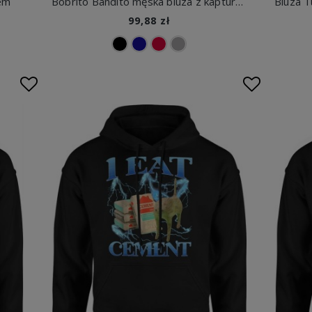
rem
Bobrito Bandito męska bluza z kapturem
99,88 zł