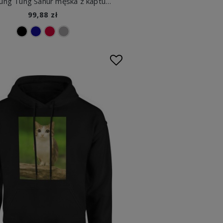
Bluza Tung Tung Sahur męska z kapturem
99,88 zł