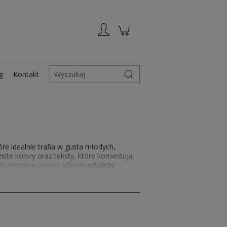
Zarejestruj się
Zaloguj się
g
Kontakt
Wyszukaj
 idealnie trafia w gusta młodych,
iste kolory oraz teksty, które komentują
dostępne w naszej ofercie
odzieży
wałość nadruku gwarantują komfort na
szulek z nadrukiem
, które doskonale