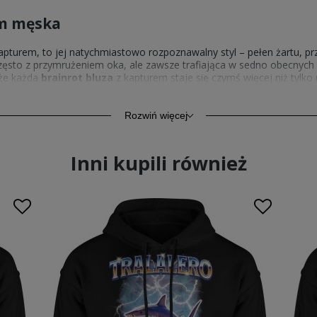
em męska
apturem, to jej natychmiastowo rozpoznawalny styl – pełen żartu, p
zęsto z przymrużeniem oka, ale zawsze trafiająca w sedno obecnych t
 że każda
brainrot bluza
z kapturem staje się czymś więcej niż tylko
iają nasze
bluzy męskie z kapturem
również za przemyślane detale
ą się także jako
śmieszne bluzy męskie z kapturem
. Idealnym uzu
 błyskotliwych tekstach i graficznych żartach.
Rozwiń więcej
Inni kupili również