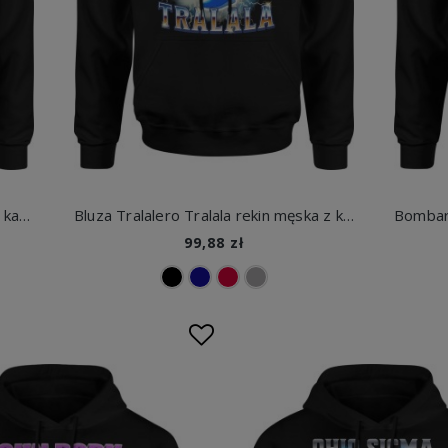
Ballerina Cappuccino bluza męska z kapturem
Bluza Tralalero Tralala rekin męska z kapturem
99,88 zł