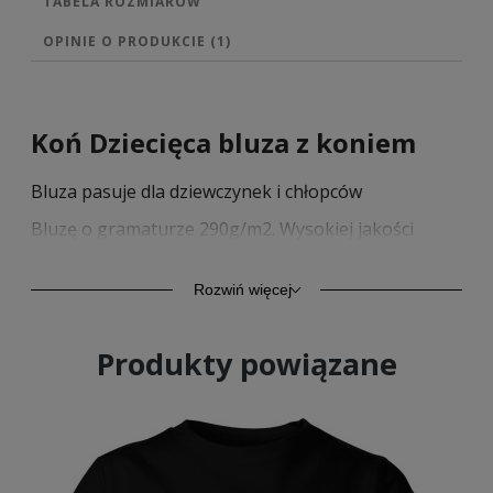
TABELA ROZMIARÓW
OPINIE O PRODUKCIE (1)
Koń Dziecięca bluza z koniem
Bluza pasuje dla dziewczynek i chłopców
Bluzę o gramaturze 290g/m2. Wysokiej jakości
bawełna zapewnia trwałość oraz komfort. Model
ten oprócz komfortu codziennego użytkowania,
znajduje zastosowanie również jako odzież
Rozwiń więcej
sportowa. Kangurkowa kieszeń, rękawy i dół ze
ściągaczem.
Produkty powiązane
Trwały nadruk sitodrukiem.