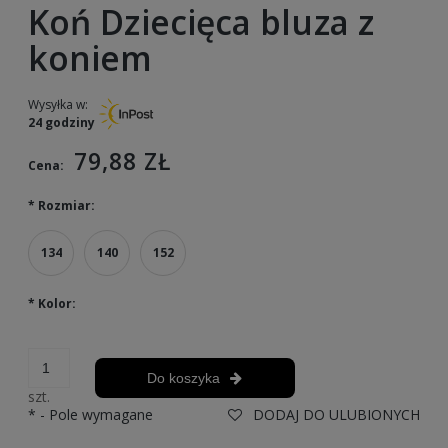
Koń Dziecięca bluza z
koniem
Wysyłka w:
24 godziny
79,88 ZŁ
Cena:
*
Rozmiar:
134
140
152
*
Kolor:
Do koszyka
szt.
*
- Pole wymagane
DODAJ DO ULUBIONYCH