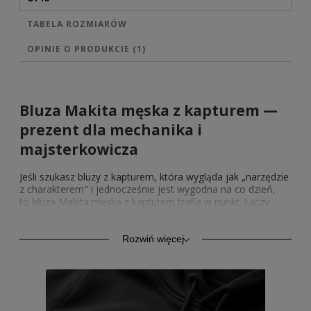
TABELA ROZMIARÓW
OPINIE O PRODUKCIE (1)
Bluza Makita męska z kapturem —
prezent dla mechanika i
majsterkowicza
Jeśli szukasz bluzy z kapturem, która wygląda jak „narzędzie
z charakterem" i jednocześnie jest wygodna na co dzień,
to bluza Makita męska z kapturem trafia w punkt. Łączy
rozpoznawalny nadruk Makita z bawełnianym komfortem i
solidnym wykonaniem, więc dobrze sprawdza się zarówno
po pracy, jak i podczas działania w warsztacie.
Rozwiń więcej
Bluza męska Makita z kapturem —
dla tych, którzy lubią konkrety