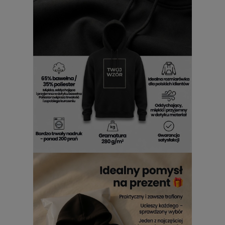
To model dla mężczyzn, którzy cenią praktyczne ubrania i
prosty, czytelny styl. Nadruk Makita od razu buduje
rozpoznawalność, a całość pasuje do codziennego
noszenia, pracy i majsterkowania. Jeśli lubisz rzeczy, które
mają wyraźny charakter, ten fason będzie naturalnym
wyborem.
na co dzień, gdy liczy się wygoda i swobodny styl
do pracy i majsterkowania, gdy ważny jest komfort
dla osób, które lubią rozpoznawalny nadruk z
charakterem
Nadruk Makita, komfort noszenia i
trwałość wykonania
Motyw Makita jest tu kluczowy, bo nadaje bluzie wyrazisty,
techniczny klimat. To detal, który dobrze wygląda w
codziennym zestawie i w bardziej roboczym otoczeniu.
Jednocześnie bawełna oraz gramatura 280 g/m² wspierają
wygodę noszenia i dają solidne odczucie w trakcie dnia. Ta
bluza została opisana jako model o trwałym wykonaniu,
więc dobrze odnajduje się w regularnym użytkowaniu,
zarówno w warsztacie, jak i w codziennym noszeniu bez
zbędnych kompromisów.