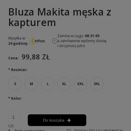
Bluza Makita męska z
kapturem
Zamów w ciągu:
08:31:05
Wysyłka w:
a zamówienie wyślemy dzisiaj
24 godziny
i otrzymasz jutro
99,88 ZŁ
Cena:
*
Rozmiar:
S
M
L
XL
XXL
3XL
*
Kolor:
Do koszyka
szt.
*
- Pole wymagane
DODAJ DO ULUBIONYCH