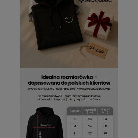
Cecha
Korzyść
Bawełna
Komfort noszenia na co dzień
Kaptur
Praktyczny element w różnych sytuacjach
280 g/m²
Solidne odczucie i trwałość wykonania
Bluza makita męska z kapturem
jako prezent dla mechanika i
majsterkowicza
Jeśli potrzebny jest prezent dla mechanika lub
majsterkowicza, ten model jest bardzo trafionym wyborem.
Motyw Makita od razu podpowiada, dla kogo jest ta bluza,
a praktyczny charakter sprawia, że to upominek nie tylko
efektowny, ale też użyteczny. Dla fana Makity będzie to po
prostu dobrze dopasowany prezent, który łączy wygodę z
charakterem i sprawdzi się u majsterkowicza, mechanika i