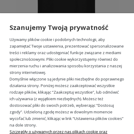
dzień?
Tak, bo łączy wygodę, praktyczny kaptur i solidne
wykonanie.
Czy to dobry pomysł na prezent?
Szanujemy Twoją prywatność
Tak, szczególnie dla mechanika lub majsterkowicza.
Używamy plików cookie i podobnych technologii, aby
Co wyróżnia ten model?
zapamiętać Twoje ustawienia, prezentować spersonalizowane
treści i reklamy oraz udostępniać funkcje związane z mediami
Rozpoznawalny nadruk Makita i bawełniana wygoda w
gramaturze 280 g/m².
społecznościowymi. Pliki cookie wykorzystujemy również do
Koszulka Makita męska z nadrukiem
mierzenia ruchu i analizowania sposobu korzystania z naszej
49,98 zł
strony internetowej.
Domyślnie włączone są jedynie pliki niezbędne do poprawnego
działania strony. Poniżej możesz zaakceptować wszystkie
rodzaje plików, klikając “Zaakceptuj wszystkie”, lub odmówić
ich używania (z wyjątkiem niezbędnych). Możesz też
Sprawdź nasze social media
dostosować pliki do swoich potrzeb, wybierając “Dostosuj
zgody”. Udzieloną zgodę możesz w dowolnym momencie
wycofać lub zmienić, klikając w link “Ustawienia plików cookies”
na dole strony.
Szczegóły o używanych przez nas plikach cookie oraz