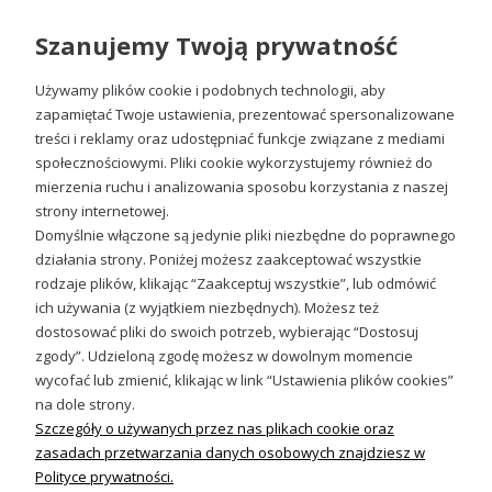
Szanujemy Twoją prywatność
Używamy plików cookie i podobnych technologii, aby
zapamiętać Twoje ustawienia, prezentować spersonalizowane
treści i reklamy oraz udostępniać funkcje związane z mediami
społecznościowymi. Pliki cookie wykorzystujemy również do
Święty Mikołaj Koszykarz Męska bluza świąteczna z kapturem
mierzenia ruchu i analizowania sposobu korzystania z naszej
99,88 zł
strony internetowej.
Domyślnie włączone są jedynie pliki niezbędne do poprawnego
działania strony. Poniżej możesz zaakceptować wszystkie
rodzaje plików, klikając “Zaakceptuj wszystkie”, lub odmówić
ich używania (z wyjątkiem niezbędnych). Możesz też
Sprawdź nasze social media
dostosować pliki do swoich potrzeb, wybierając “Dostosuj
zgody”. Udzieloną zgodę możesz w dowolnym momencie
wycofać lub zmienić, klikając w link “Ustawienia plików cookies”
na dole strony.
Szczegóły o używanych przez nas plikach cookie oraz
zasadach przetwarzania danych osobowych znajdziesz w
Polityce prywatności.