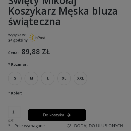
Święty Mikołaj
Koszykarz Męska bluza
świąteczna
Wysyłka w:
24 godziny
89,88 ZŁ
Cena:
*
Rozmiar:
S
M
L
XL
XXL
*
Kolor:
Do koszyka
szt.
*
- Pole wymagane
DODAJ DO ULUBIONYCH