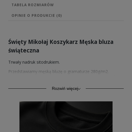
TABELA ROZMIARÓW
OPINIE O PRODUKCIE (0)
Święty Mikołaj Koszykarz Męska bluza
świąteczna
Trwały nadruk sitodrukiem.
Przedstawiamy męską bluzę o gramaturze 280g/m2.
Wysokiej jakości bawełna zapewnia trwałość oraz komfort.
Model ten oprócz komfortu codziennego użytkowania,
znajduje zastosowanie również jako odzież sportowa.
Rozwiń więcej
Rękawy i dół ze ściągaczem.
Sprzedawane przez nas wzory nadruków posiadamy
również w wersji na bluzach z kapturem w 4 kolorach, na
bluzach bez kaptura w 4 kolorach oraz na męskich
koszulkach w 2 kolorach.