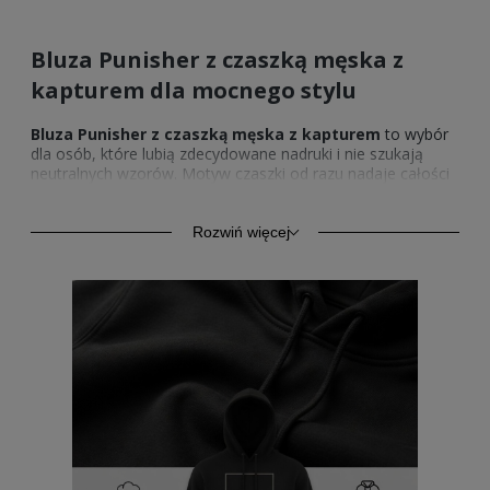
Bluza Punisher z czaszką męska z
kapturem dla mocnego stylu
Bluza Punisher z czaszką męska z kapturem
to wybór
dla osób, które lubią zdecydowane nadruki i nie szukają
neutralnych wzorów. Motyw czaszki od razu nadaje całości
surowy, dynamiczny charakter, dlatego taka
bluza z
czaszką
dobrze pasuje do codziennych stylizacji z
mocniejszym akcentem. To produkt dla kogoś, kto chce
Rozwiń więcej
pokazać indywidualny gust bez przesady, ale z wyraźnym
efektem.
Bluza z czaszką męska jako wyrazisty
element codziennego ubioru
Bluza z czaszką męska
sprawdzi się wtedy, gdy ubranie
ma podkreślać charakter, a nie tylko uzupełniać zestaw.
Nadruk inspirowany Punisherem kojarzy się z odwagą, siłą i
bezkompromisowym stylem, dlatego
bluza męska
Punisher
przyciąga uwagę już od pierwszego spojrzenia.
Można ją nosić na luzie, do prostych stylizacji, w których to