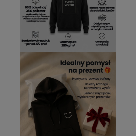
grafika gra główną rolę.
Bluza Punisher z kapturem dla fanów
ciemniejszego klimatu
Bluza Punisher z kapturem
będzie dobrym wyborem dla
osób, które lubią motywy znane z popkultury, komiksowego
nastroju i ostrzejszej estetyki. Nie trzeba wielu dodatków,
żeby stworzyć spójny efekt, bo sama grafika nadaje
stylizacji wyraz. Taka
bluza z czaszką
dobrze odnajdzie się
w luźnym, miejskim ubiorze i w zestawach inspirowanych
rockowym klimatem.
Bluza męska Punisher jako pomysł na
prezent z charakterem
Bluza męska Punisher
może być trafionym wyborem dla
osoby, która ceni mocne symbole, proste komunikaty i
ubrania z konkretnym przekazem. To nie jest wzór dla
każdego, i właśnie na tym polega jego siła. Jeśli ktoś lubi
czaszki, ciemniejsze grafiki oraz motywy z pazurem,
bluza
z czaszką męska
ma szansę szybko stać się jednym z
najbardziej charakterystycznych elementów jego