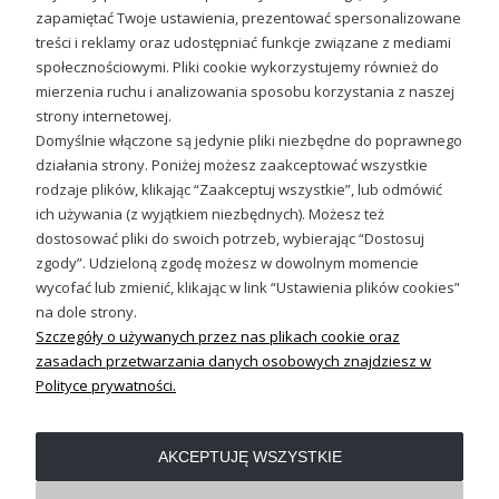
zapamiętać Twoje ustawienia, prezentować spersonalizowane
treści i reklamy oraz udostępniać funkcje związane z mediami
społecznościowymi. Pliki cookie wykorzystujemy również do
Czaszka The Punisher Męska koszulka
mierzenia ruchu i analizowania sposobu korzystania z naszej
49,98 zł
strony internetowej.
Domyślnie włączone są jedynie pliki niezbędne do poprawnego
działania strony. Poniżej możesz zaakceptować wszystkie
rodzaje plików, klikając “Zaakceptuj wszystkie”, lub odmówić
ich używania (z wyjątkiem niezbędnych). Możesz też
Sprawdź nasze social media
dostosować pliki do swoich potrzeb, wybierając “Dostosuj
zgody”. Udzieloną zgodę możesz w dowolnym momencie
wycofać lub zmienić, klikając w link “Ustawienia plików cookies”
na dole strony.
Szczegóły o używanych przez nas plikach cookie oraz
zasadach przetwarzania danych osobowych znajdziesz w
Polityce prywatności.
OBSŁUGA KLIENTA
AKCEPTUJĘ WSZYSTKIE