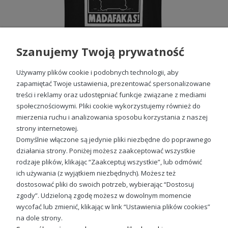
Szanujemy Twoją prywatność
Używamy plików cookie i podobnych technologii, aby
zapamiętać Twoje ustawienia, prezentować spersonalizowane
treści i reklamy oraz udostępniać funkcje związane z mediami
społecznościowymi. Pliki cookie wykorzystujemy również do
Koszulka Pew Pew Madafakas cat męska z nadrukiem
mierzenia ruchu i analizowania sposobu korzystania z naszej
49,98 zł
strony internetowej.
Domyślnie włączone są jedynie pliki niezbędne do poprawnego
działania strony. Poniżej możesz zaakceptować wszystkie
rodzaje plików, klikając “Zaakceptuj wszystkie”, lub odmówić
ich używania (z wyjątkiem niezbędnych). Możesz też
Sprawdź nasze social media
dostosować pliki do swoich potrzeb, wybierając “Dostosuj
zgody”. Udzieloną zgodę możesz w dowolnym momencie
wycofać lub zmienić, klikając w link “Ustawienia plików cookies”
na dole strony.