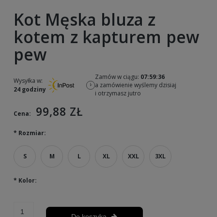
Kot Męska bluza z
kotem z kapturem pew
pew
Zamów w ciągu:
07:59:36
Wysyłka w:
a zamówienie wyślemy dzisiaj
24 godziny
i otrzymasz jutro
99,88 ZŁ
Cena:
*
Rozmiar:
S
M
L
XL
XXL
3XL
*
Kolor:
Do koszyka