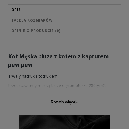
OPIS
TABELA ROZMIARÓW
OPINIE O PRODUKCIE (0)
Kot Męska bluza z kotem z kapturem
pew pew
Trwały nadruk sitodrukiem.
Przedstawiamy męską bluzę o gramaturze 280g/m2.
Wysokiej jakości bawełna zapewnia trwałość oraz komfort.
Model ten oprócz komfortu codziennego użytkowania,
znajduje zastosowanie również jako odzież sportowa.
Rozwiń więcej
Kangurkowa kieszeń, rękawy i dół ze ściągaczem.
Sprzedawane przez nas wzory nadruków posiadamy
również w wersji na bluzach z kapturem w 4 kolorach, na
bluzach bez kaptura w 4 kolorach oraz na męskich