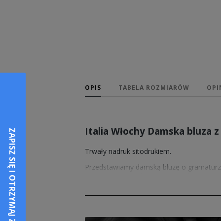
OPIS
TABELA ROZMIARÓW
OPI
Italia Włochy Damska bluza 
Trwały nadruk sitodrukiem.
Przedstawiamy damską bluzę o gramaturze
codziennego użytkowania, znajduje zasto
Sprzedawane przez nas wzory nadruków po