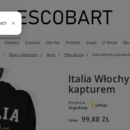
Kobieta
Dziecko
Dla Par
Prezent
Znani
O firmie
Blo
a
Bluzy z kapturem
Sport
Piłka Nożna
Italia Włochy Damska 
Italia Włoch
kapturem
Wysyłka w:
24 godziny
99,88 ZŁ
Cena: