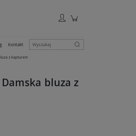
Zarejestruj się
Zaloguj się
g
Kontakt
Wyszukaj
bluza z kapturem
y Damska bluza z