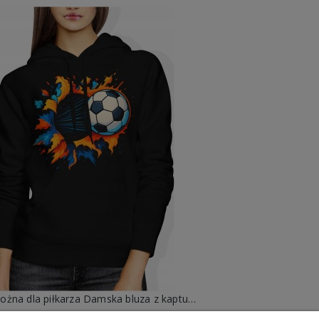
Piłka nożna dla piłkarza Damska bluza z kapturem
99,88 zł