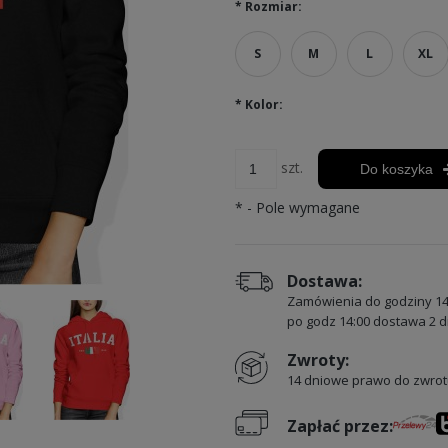
*
Rozmiar:
S
M
L
XL
*
Kolor:
szt.
Do koszyka
*
- Pole wymagane
Dostawa:
Zamówienia do godziny 14
po godz 14:00 dostawa 2 d
Zwroty:
14 dniowe prawo do zwrot
Zapłać przez: