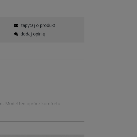
zapytaj o produkt
dodaj opinię
rt. Model ten oprócz komfortu
i dół ze ściągaczem.