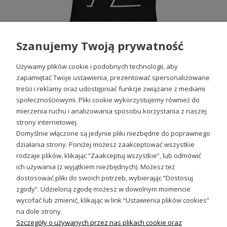
Szanujemy Twoją prywatność
Używamy plików cookie i podobnych technologii, aby
zapamiętać Twoje ustawienia, prezentować spersonalizowane
treści i reklamy oraz udostępniać funkcje związane z mediami
społecznościowymi. Pliki cookie wykorzystujemy również do
Balum Balum koszulka damska z nadrukiem
mierzenia ruchu i analizowania sposobu korzystania z naszej
49,98 zł
strony internetowej.
Domyślnie włączone są jedynie pliki niezbędne do poprawnego
działania strony. Poniżej możesz zaakceptować wszystkie
rodzaje plików, klikając “Zaakceptuj wszystkie”, lub odmówić
ich używania (z wyjątkiem niezbędnych). Możesz też
Sprawdź nasze social media
dostosować pliki do swoich potrzeb, wybierając “Dostosuj
zgody”. Udzieloną zgodę możesz w dowolnym momencie
wycofać lub zmienić, klikając w link “Ustawienia plików cookies”
na dole strony.
Szczegóły o używanych przez nas plikach cookie oraz