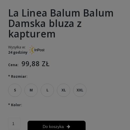
La Linea Balum Balum
Damska bluza z
kapturem
Wysyłka w:
24 godziny
99,88 ZŁ
Cena:
*
Rozmiar:
S
M
L
XL
XXL
*
Kolor:
Do koszyka