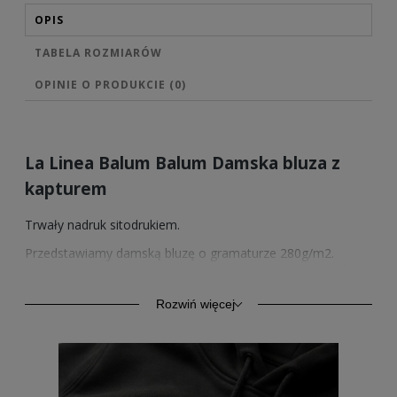
OPIS
TABELA ROZMIARÓW
OPINIE O PRODUKCIE (0)
La Linea Balum Balum Damska bluza z
kapturem
Trwały nadruk sitodrukiem.
Przedstawiamy damską bluzę o gramaturze 280g/m2.
Wysokiej jakości bawełna zapewnia trwałość oraz komfort.
Model ten oprócz komfortu codziennego użytkowania,
znajduje zastosowanie również jako odzież sportowa.
Rozwiń więcej
Kangurkowa kieszeń, rękawy i dół ze ściągaczem.
Sprzedawane przez nas wzory nadruków posiadamy
również w wersji na bluzach z kapturem w 4 kolorach.