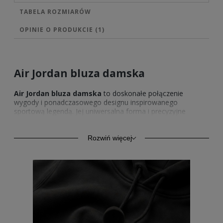
TABELA ROZMIARÓW
OPINIE O PRODUKCIE (1)
Air Jordan bluza damska
Air Jordan bluza damska
to doskonałe połączenie
wygody i ponadczasowego designu inspirowanego
sportową legendą. Jej uniwersalna forma i precyzyjne
wykonanie sprawiają, że stanowi nieodłączny element szafy
każdej kobiety ceniącej wyrazisty styl. Wyróżnia się
starannie dobranymi materiałami, które zapewniają komfort
Rozwiń więcej
noszenia niezależnie od pory roku. Dzięki dynamicznemu
krojowi i nowoczesnym detalom
bluza Air Jordan z
kapturem i nadrukiem
doskonale dopasowuje się do
sylwetki, zachowując swobodę ruchów. Wyraziste logo oraz
nadruki inspirowane dziedzictwem marki przyciągają wzrok i
podkreślają indywidualność.
Jak nosić bluzę Air Jordan z