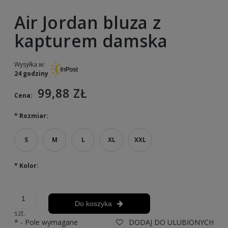
Air Jordan bluza z
kapturem damska
Wysyłka w:
24 godziny
99,88 ZŁ
Cena:
*
Rozmiar:
S
M
L
XL
XXL
*
Kolor:
Do koszyka
szt.
*
- Pole wymagane
DODAJ DO ULUBIONYCH