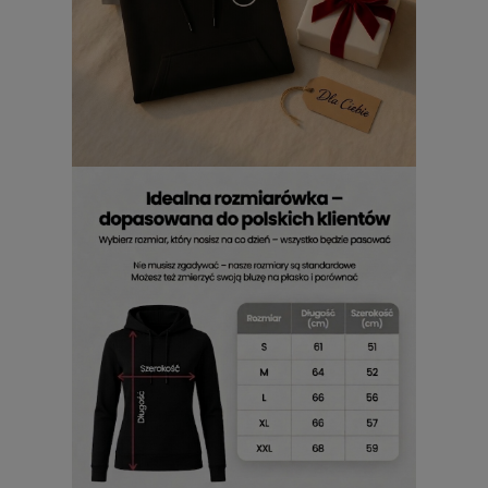
użytkowania nawet przy zmiennych warunkach
pogodowych. Szczególne uznanie zyskują modele takie jak
Air Jordan bluzy damskie z kapturem i nadrukiem
,
które zachowują intensywność koloru nawet po wielu
praniach. Subtelne, ale rozpoznawalne logo marki podkreśla
autentyczność każdego egzemplarza. Warte uwagi są
również fasony
bluzy Air Jordan damskie z nadrukiem i
kapturem
, które łączą nowoczesny design z klasycznymi
rozwiązaniami.