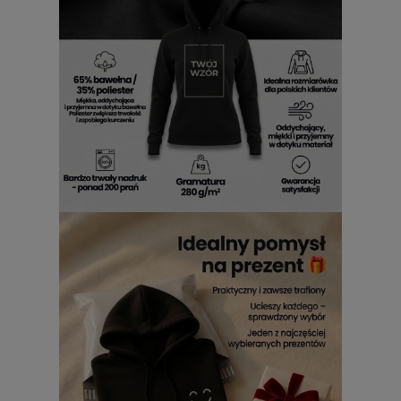
nadrukiem i kapturem?
Stylizacja z
bluzą Air Jordan z nadrukiem i kapturem
pozwala zbudować dynamiczny, a zarazem przemyślany
wizerunek. W zestawieniu z klasycznymi jeansami i
sneakersami podkreśla miejski luz i pewność siebie. Jeśli
zależy Ci na bardziej sportowym wydźwięku, połącz ją z
legginsami i czapką z daszkiem. Modele takie jak
bluzy Air
Jordan damskie z kapturem i nadrukiem
doskonale
sprawdzają się też w warstwowych stylizacjach z kurtką
typu bomber lub płaszczem oversize. Dzięki funkcjonalności
i modnemu fasonowi,
Air Jordan bluza damska z
kapturem i nadrukiem
to niezawodna baza codziennego
outfitu.
Jakość bluzy Air Jordan damskiej z
kapturem i nadrukiem
Decydując się na
bluzę Air Jordan damską z kapturem i
nadrukiem
, inwestujesz w trwałość, funkcjonalność i
estetykę na najwyższym poziomie. Użycie
wysokogatunkowej bawełny oraz staranność wykonania
widoczna jest w każdym szwie i wykończeniu. Szeroki,
regulowany kaptur i miękkie ściągacze podnoszą komfort