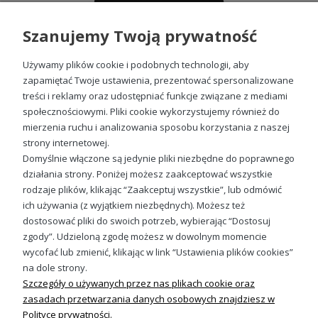
Szanujemy Twoją prywatność
Używamy plików cookie i podobnych technologii, aby
zapamiętać Twoje ustawienia, prezentować spersonalizowane
Koszulka Air Jordan damska z nadrukiem
treści i reklamy oraz udostępniać funkcje związane z mediami
społecznościowymi. Pliki cookie wykorzystujemy również do
49,98 zł
mierzenia ruchu i analizowania sposobu korzystania z naszej
strony internetowej.
Do koszyka
Domyślnie włączone są jedynie pliki niezbędne do poprawnego
działania strony. Poniżej możesz zaakceptować wszystkie
rodzaje plików, klikając “Zaakceptuj wszystkie”, lub odmówić
ich używania (z wyjątkiem niezbędnych). Możesz też
Sprawdź nasze social media
dostosować pliki do swoich potrzeb, wybierając “Dostosuj
zgody”. Udzieloną zgodę możesz w dowolnym momencie
wycofać lub zmienić, klikając w link “Ustawienia plików cookies”
na dole strony.
Szczegóły o używanych przez nas plikach cookie oraz
zasadach przetwarzania danych osobowych znajdziesz w
Polityce prywatności.