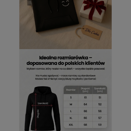
dokładnie jak kultowy duet, który ją zainspirował.
Bluzy
damskie Pat i Mat z kapturem
to idealny wybór dla tych,
którzy nie chcą wyglądać jak wszyscy, lecz cenią
oryginalność i pozytywną energię. Jeśli marzysz o
garderobie, która łączy luz z osobowością,
bluzy Sąsiedzi
damskie z kapturem
będą Twoim najlepszym
sprzymierzeńcem. To więcej niż odzież – to sposób na
pokazanie, że w prostocie i śmiechu kryje się prawdziwy styl.