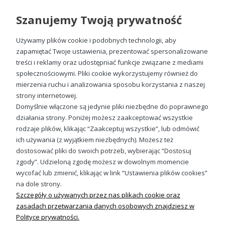
Szanujemy Twoją prywatność
Używamy plików cookie i podobnych technologii, aby
zapamiętać Twoje ustawienia, prezentować spersonalizowane
treści i reklamy oraz udostępniać funkcje związane z mediami
społecznościowymi. Pliki cookie wykorzystujemy również do
Sąsiedzi koszulka Pat i Mat z nadrukiem damska
mierzenia ruchu i analizowania sposobu korzystania z naszej
49,98 zł
strony internetowej.
Domyślnie włączone są jedynie pliki niezbędne do poprawnego
działania strony. Poniżej możesz zaakceptować wszystkie
rodzaje plików, klikając “Zaakceptuj wszystkie”, lub odmówić
ich używania (z wyjątkiem niezbędnych). Możesz też
Sprawdź nasze social media
dostosować pliki do swoich potrzeb, wybierając “Dostosuj
zgody”. Udzieloną zgodę możesz w dowolnym momencie
wycofać lub zmienić, klikając w link “Ustawienia plików cookies”
na dole strony.
Szczegóły o używanych przez nas plikach cookie oraz
zasadach przetwarzania danych osobowych znajdziesz w
Polityce prywatności.