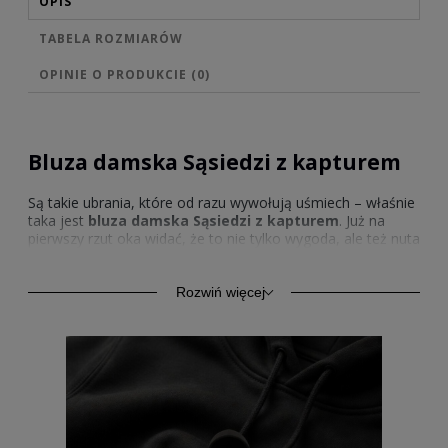
OPIS
TABELA ROZMIARÓW
OPINIE O PRODUKCIE (0)
Bluza damska Sąsiedzi z kapturem
Są takie ubrania, które od razu wywołują uśmiech – właśnie
taka jest
bluza damska Sąsiedzi z kapturem
. Już na
pierwszy rzut oka widać, że to nie tylko wygoda, ale też nuta
humoru i nostalgii, którą każdy nosi z przyjemnością.
Wykonana z miękkiego materiału, otula tak, jakby chciała
powiedzieć: „nie przejmuj się, wszystko ogarniemy po
Rozwiń więcej
swojemu”. Jej luźny krój daje swobodę, a kaptur dodaje
funkcjonalności, przez co można ją nosić zarówno w
domowym zaciszu, jak i podczas spacerów po mieście.
Bluza z kapturem
Pat i Mat damska
to ukłon w stronę
klasyki, ale z nowoczesnym zacięciem. Nie sposób nie
wspomnieć o tym, jak świetnie prezentują się
bluzy
Sąsiedzi damskie z kapturem
, które swoją energią
potrafią poprawić nastrój nawet w najbardziej szary dzień.