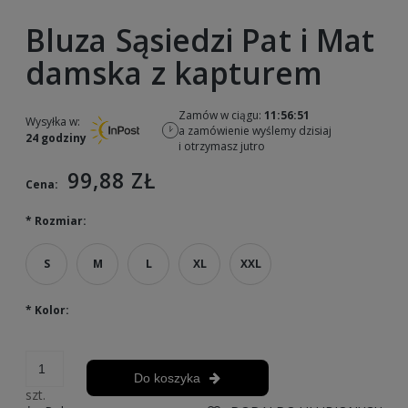
Bluza Sąsiedzi Pat i Mat
damska z kapturem
Zamów w ciągu:
11:56:50
Wysyłka w:
a zamówienie wyślemy dzisiaj
24 godziny
i otrzymasz jutro
99,88 ZŁ
Cena:
*
Rozmiar:
S
M
L
XL
XXL
*
Kolor:
Do koszyka
szt.