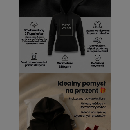
Bluzy Pat i Mat damskie z kapturem
W świecie, w którym wszystko musi być perfekcyjne,
bluzy
damskie Pat i Mat z kapturem
przypominają, że czasem
warto po prostu się uśmiechnąć. Ich niepowtarzalny styl
mówi: „popełniamy błędy, ale robimy to z klasą”. Idealne na
co dzień – do kawiarni, na uczelnię, do pracy zdalnej czy
leniwe popołudnie.
Bluza damska Sąsiedzi z kapturem
w
tej odsłonie to odrobina autoironii zamknięta w przytulnej
formie. W końcu nie ma nic przyjemniejszego niż odrobina
dystansu, który można dosłownie założyć na siebie. Gdy do
gry wchodzi
damska bluza Pat i Mat z kapturem
, całość
nabiera charakteru.
Dla kogo bluza Sąsiedzi damska z
kapturem będzie strzałem w
dziesiątkę?
Jeśli cenisz sobie wygodę, humor i nieco nieoczywisty styl,
bluza z kapturem Sąsiedzi damska
jest właśnie dla
Ciebie. Sprawdzi się u każdego, kto lubi modę z
przymrużeniem oka i potrafi śmiać się z własnych przygód –