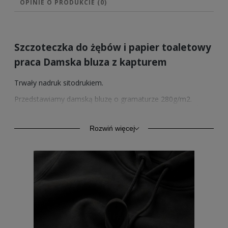
OPINIE O PRODUKCIE (0)
Szczoteczka do żębów i papier toaletowy
praca Damska bluza z kapturem
Trwały nadruk sitodrukiem.
Przedstawiamy damską bluzę o gramaturze 280g/m2.
Wysokiej jakości bawełna zapewnia trwałość oraz komfort.
Model ten oprócz komfortu codziennego użytkowania,
znajduje zastosowanie również jako odzież sportowa.
Rozwiń więcej
Kangurkowa kieszeń, rękawy i dół ze ściągaczem.
Sprzedawane przez nas wzory nadruków posiadamy
również w wersji na bluzach z kapturem w 4 kolorach.