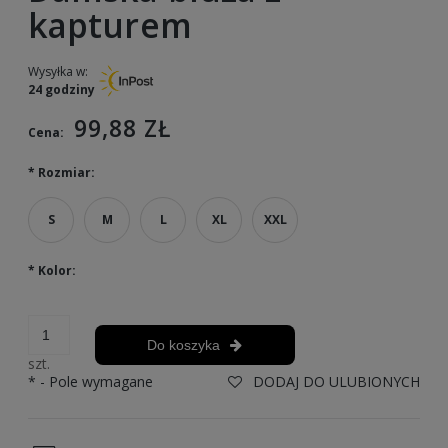
kapturem
Wysyłka w:
24 godziny
99,88 ZŁ
Cena:
*
Rozmiar:
S
M
L
XL
XXL
*
Kolor:
Do koszyka
szt.
*
- Pole wymagane
DODAJ DO ULUBIONYCH