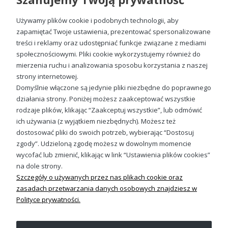
Używamy plików cookie i podobnych technologii, aby
zapamiętać Twoje ustawienia, prezentować spersonalizowane
treści i reklamy oraz udostępniać funkcje związane z mediami
społecznościowymi. Pliki cookie wykorzystujemy również do
Szczoteczka do żębów i papier toaletowy praca Damska koszulka
mierzenia ruchu i analizowania sposobu korzystania z naszej
49,98 zł
strony internetowej.
Domyślnie włączone są jedynie pliki niezbędne do poprawnego
działania strony. Poniżej możesz zaakceptować wszystkie
rodzaje plików, klikając “Zaakceptuj wszystkie”, lub odmówić
ich używania (z wyjątkiem niezbędnych). Możesz też
Sprawdź nasze social media
dostosować pliki do swoich potrzeb, wybierając “Dostosuj
zgody”. Udzieloną zgodę możesz w dowolnym momencie
wycofać lub zmienić, klikając w link “Ustawienia plików cookies”
na dole strony.
Szczegóły o używanych przez nas plikach cookie oraz
zasadach przetwarzania danych osobowych znajdziesz w
Polityce prywatności.
OBSŁUGA KLIENTA