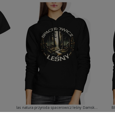
las natura przyroda spacerowicz leśny Damska bluza z kapturem
B
99,88 zł