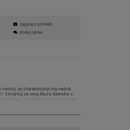
zapytaj o produkt
dodaj opinię
 nastrój. Jej charakterystyczny nadruk
eń.
Szczytuj ze mną bluza damska z
żnie od tego, czy planujesz spokojny dzień
adzi lekkość i pozytywne emocje, które