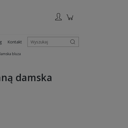
Zarejestruj się
Zaloguj się
g
Kontakt
Wyszukaj
 damska bluza
 mną damska