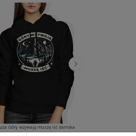
luza Góry wzywają muszę iść damska
Bluza Bies
99,88 zł
99