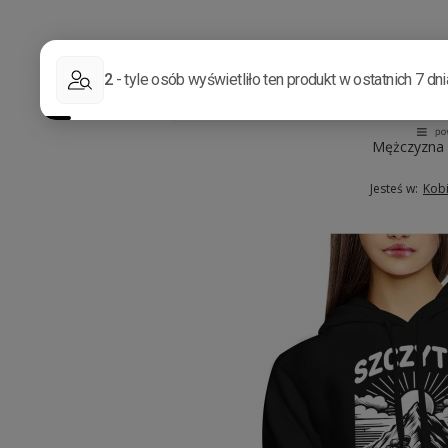
Mężczyzna
Jesteś w:
Kob