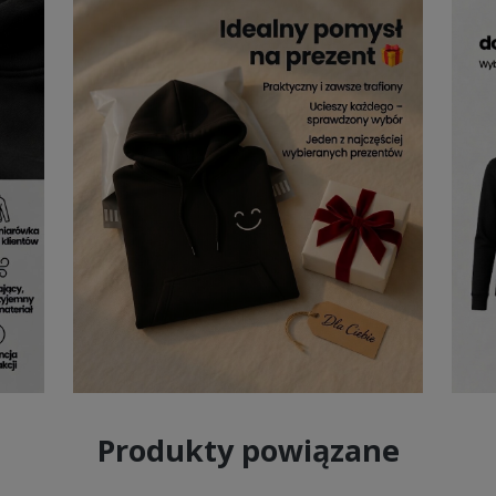
amska
została stworzona z myślą o komforcie – miękka, przyjemna w
 tylko praktyczności, ale i uroku, tworząc balans między swobodą a s
pewności siebie, niezależnie od okoliczności. To ubranie, które nie 
y nastrój, a cały dzień nabiera przyjemnego rytmu. Dla tych, którzy
ą z kapturem
stanie się naturalnym wyborem – takim, po który sięga
e mną
 o komfort.
Bluza damska Szczytuj ze mną z kapturem
charakter
w chłodniejsze dni. To klasyka w nowoczesnym wydaniu – praktyczna
zucie miękkości i trwałości, które sprawiają, że chcesz po nią sięgać
zy subtelny balans między stylem a wygodą.
Bluza damska Szczytu
jątkowym wyglądem – bo czasem to właśnie prostota robi największe
Produkty powiązane