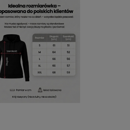
 dotyku i idealnie dopasowana do
tylem. W tej odsłonie
bluza z kapturem
potrzebuje dodatków, by wyrażać
 cenią prostotę i wygodę w najlepszym
 się z przyjemnością.
yzuje się starannym wykonaniem i
, ale niepozbawiona uroku.
Szczytuj ze
 częściej. Idealna na poranne kawy, leniwe
j ze mną z kapturem
pokazuje, że
 wrażenie.