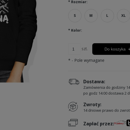
*
Rozmiar:
S
M
L
XL
*
Kolor:
szt.
Do koszyka
*
- Pole wymagane
Dostawa:
Zamówienia do godziny 14
po godz 14:00 dostawa 2 d
Zwroty:
14 dniowe prawo do zwrot
Zapłać przez: