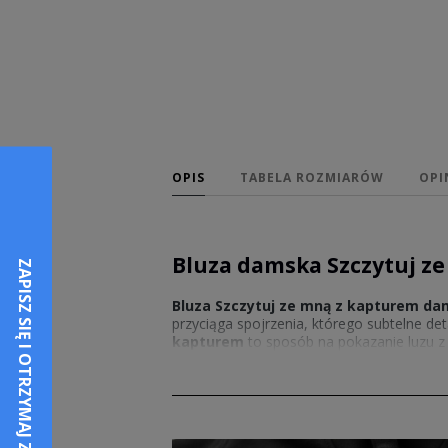
OPIS
TABELA ROZMIARÓW
OPI
Bluza damska Szczytuj z
Bluza Szczytuj ze mną z kapturem d
przyciąga spojrzenia, którego subtelne det
kapturem
to sposób na pokazanie luzu z k
w domu, spotkanie ze znajomymi czy spac
po prostu widać.
Szczytuj ze mną bluza z