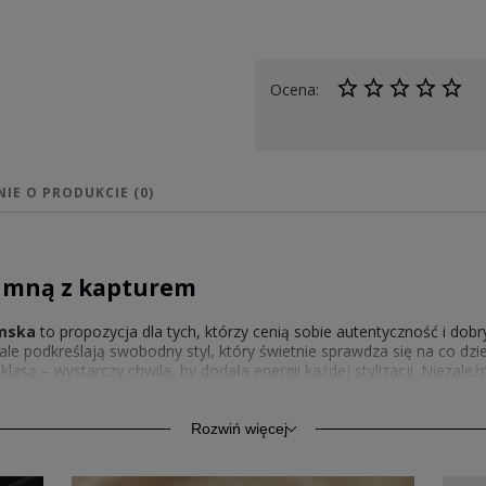
Ocena:
NIE O PRODUKCIE (0)
e mną z kapturem
amska
to propozycja dla tych, którzy cenią sobie autentyczność i dobry
ale podkreślają swobodny styl, który świetnie sprawdza się na co dzi
lasą – wystarczy chwila, by dodała energii każdej stylizacji. Niezale
er po mieście,
bluza damska z kapturem Szczytuj ze mną
wprow
Rozwiń więcej
 kapturem damska