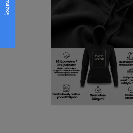
Szczytuj ze mną bluza z kapturem d
codziennych potrzeb. Jej kaptur dodaje nie
damska Szczytuj ze mną
daje poczucie 
osobowość. Wystarczy odrobina luzu i dobr
wydaniu,
damska bluza Szczytuj ze mn
Damska bluza Szczytuj z
Każdy szczegół ma znaczenie, gdy chodzi
przyjemną w dotyku bawełną, która otula 
mną z kapturem bluza damska
daje poc
popołudnia i wieczory pełne relaksu, twor
codzienny komfort może iść w parze z wy