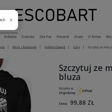
Kobieta
Dziecko
Dla Par
Prezent
Znani
O firmie
Blo
ieta
Bluzy z kapturem
Hobby/Zawod
Góry
Szczytuj ze mną
Szczytuj ze
bluza
Wysyłka w:
24 godziny
99,88 ZŁ
Cena: