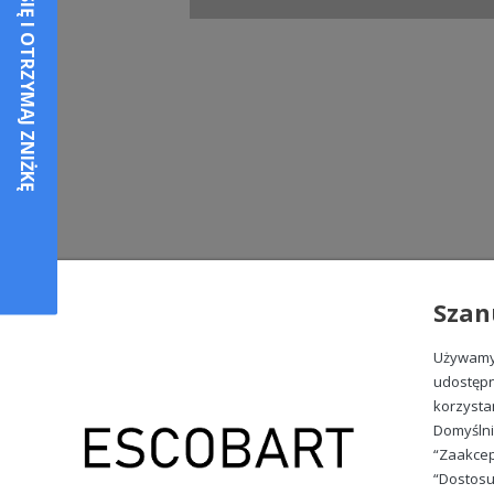
Szan
Używamy 
udostępn
korzysta
Domyślni
“Zaakcep
“Dostosu