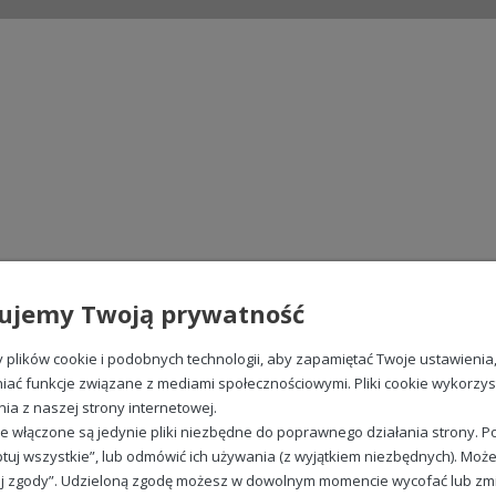
ujemy Twoją prywatność
plików cookie i podobnych technologii, aby zapamiętać Twoje ustawienia
iać funkcje związane z mediami społecznościowymi. Pliki cookie wykorzy
nia z naszej strony internetowej.
e włączone są jedynie pliki niezbędne do poprawnego działania strony. Po
tuj wszystkie”, lub odmówić ich używania (z wyjątkiem niezbędnych). Może
j zgody”. Udzieloną zgodę możesz w dowolnym momencie wycofać lub zmieni