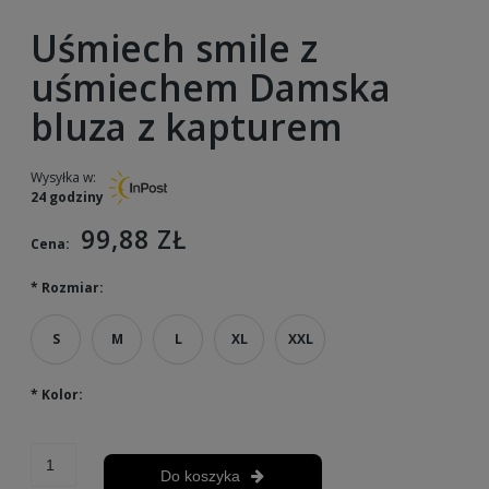
Uśmiech smile z
uśmiechem Damska
bluza z kapturem
Wysyłka w:
24 godziny
99,88 ZŁ
Cena:
*
Rozmiar:
S
M
L
XL
XXL
*
Kolor:
Do koszyka