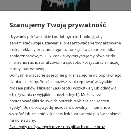
Szanujemy Twoją prywatność
Używamy plików cookie i podobnych technologii, aby
zapamiętać Twoje ustawienia, prezentować spersonalizowane
treści i reklamy oraz udostępniać funkcje związane z mediami
społecznościowymi. Pliki cookie wykorzystujemy również do
Uśmiech smile z uśmiechem Damska koszulka
mierzenia ruchu i analizowania sposobu korzystania z naszej
49,98 zł
strony internetowej.
Domyślnie włączone są jedynie pliki niezbędne do poprawnego
działania strony. Poniżej możesz zaakceptować wszystkie
rodzaje plików, klikając “Zaakceptuj wszystkie”, lub odmówić
ich używania (z wyjątkiem niezbędnych). Możesz też
Sprawdź nasze social media
dostosować pliki do swoich potrzeb, wybierając “Dostosuj
zgody”. Udzieloną zgodę możesz w dowolnym momencie
wycofać lub zmienić, klikając w link “Ustawienia plików cookies”
na dole strony.
Szczegóły o używanych przez nas plikach cookie oraz