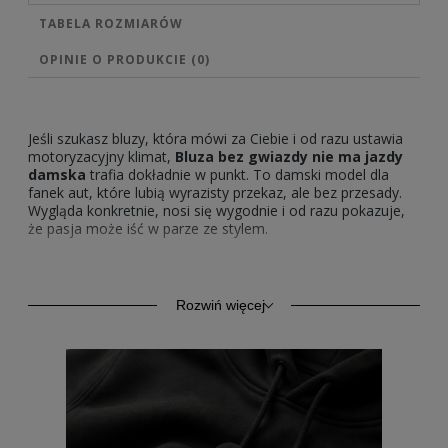
TABELA ROZMIARÓW
OPINIE O PRODUKCIE (0)
Jeśli szukasz bluzy, która mówi za Ciebie i od razu ustawia
motoryzacyjny klimat,
Bluza bez gwiazdy nie ma jazdy
damska
trafia dokładnie w punkt. To damski model dla
fanek aut, które lubią wyrazisty przekaz, ale bez przesady.
Wygląda konkretnie, nosi się wygodnie i od razu pokazuje,
że pasja może iść w parze ze stylem.
Bluza bez gwiazdy nie ma jazdy
damska dla fanek motoryzacji
Rozwiń więcej
To nie jest neutralny element garderoby, tylko bluza z
charakterem. Motyw nawiązuje do znanego powiedzenia
wśród fanów aut i podkreśla motoryzacyjny styl życia.
Nadruk od razu przyciąga uwagę, a przy tym komunikuje
pewność siebie bez zbędnego tłumaczenia. To dobry wybór
dla kobiet, które chcą wyglądać motoryzacyjnie także poza
trasą.