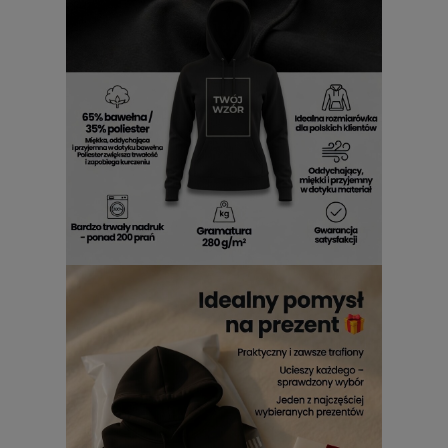
wyrazisty motyw z motoryzacyjnym przekazem
damski wariant do codziennego noszenia
styl, który od razu przyciąga uwagę
ubranie z humorem i charakterem
Damska bluza z kapturem z trwałym
nadrukiem
W tym modelu liczy się wygoda na co dzień. Kaptur dodaje
swobodnego, streetwearowego charakteru i sprawdza się w
chłodniejsze dni. Nadruk wykonany techniką sitodruku ma
zachować czytelność i wyrazistość na dłużej, więc bluza
nadal dobrze wygląda po wielu założeniach. To połączenie
komfortu i mocnego motywu.
Cecha
Korzyść
kaptur
wygoda i luźniejszy, codzienny charakter
sitodruk
czytelny, wyrazisty nadruk na dłużej