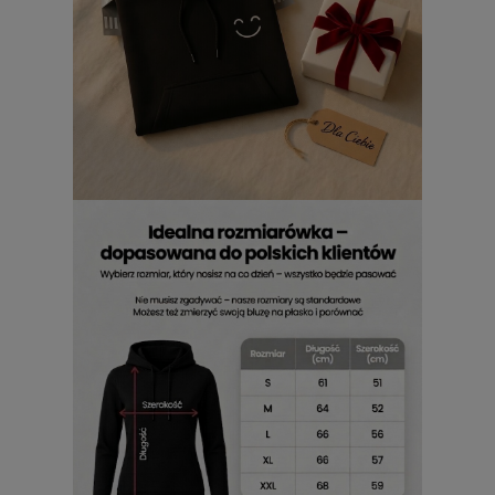
damski
komfort i łatwe dopasowanie do
krój
stylizacji
Na co dzień i na wyjazdy
Ta bluza dobrze odnajduje się w prostych, casualowych
zestawach. Pasuje do jeansów, legginsów i spodni typu
jogger, a wyrazisty nadruk sprawia, że nie potrzebuje wielu
dodatków. Jeśli chcesz połączyć wygodę z czytelnym
motoryzacyjnym motywem, ten model robi klimat sam z
siebie.
Pomysł na prezent dla kobiety z
motoryzacyjnym charakterem
To także dobry pomysł na prezent dla fanki aut. Przekaz jest
jasny od pierwszego spojrzenia, a lekki humor sprawia, że
bluza zapada w pamięć. Jednocześnie pozostaje praktyczna,
bo można ją nosić na co dzień i w luźnym stylu. Jeśli szukasz
czegoś z charakterem, ten model trafia w punkt.