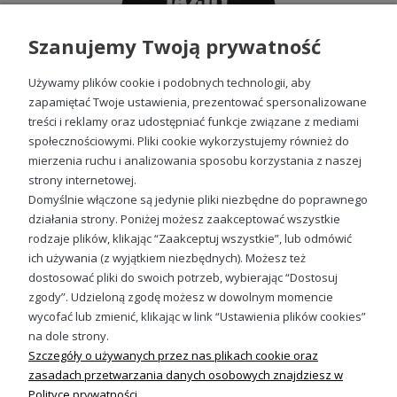
Szanujemy Twoją prywatność
Używamy plików cookie i podobnych technologii, aby
zapamiętać Twoje ustawienia, prezentować spersonalizowane
treści i reklamy oraz udostępniać funkcje związane z mediami
społecznościowymi. Pliki cookie wykorzystujemy również do
Koszulka bez gwiazdy nie ma jazdy damska
mierzenia ruchu i analizowania sposobu korzystania z naszej
49,98 zł
strony internetowej.
Domyślnie włączone są jedynie pliki niezbędne do poprawnego
działania strony. Poniżej możesz zaakceptować wszystkie
rodzaje plików, klikając “Zaakceptuj wszystkie”, lub odmówić
ich używania (z wyjątkiem niezbędnych). Możesz też
Sprawdź nasze social media
dostosować pliki do swoich potrzeb, wybierając “Dostosuj
zgody”. Udzieloną zgodę możesz w dowolnym momencie
wycofać lub zmienić, klikając w link “Ustawienia plików cookies”
na dole strony.
Szczegóły o używanych przez nas plikach cookie oraz
zasadach przetwarzania danych osobowych znajdziesz w
Polityce prywatności.