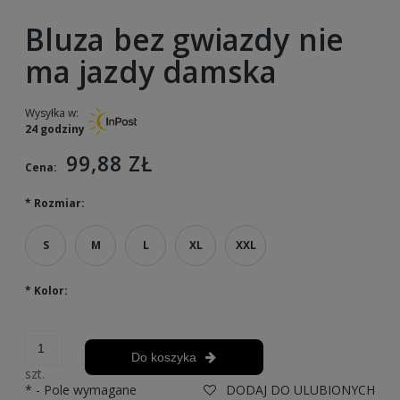
Bluza bez gwiazdy nie
ma jazdy damska
Wysyłka w:
24 godziny
99,88 ZŁ
Cena:
*
Rozmiar:
S
M
L
XL
XXL
*
Kolor:
Do koszyka
szt.
*
- Pole wymagane
DODAJ DO ULUBIONYCH