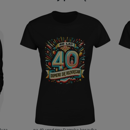
40 urodziny lat bycia odlotową Damska bluza z kapturem
na 40 urodziny Damska koszulka