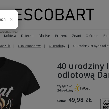
Kobieta
Dziecko
Dla Par
Prezent
Znani
O firmie
Blo
Koszulki
Okolicznosciowe
40 urodziny
40 urodziny lat bycia od
40 urodziny l
odlotową Da
Wysyłka w:
24 godziny
49,98 ZŁ
Cena: