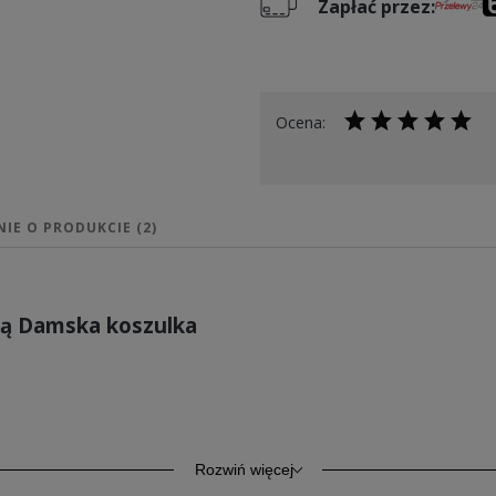
Zapłać przez:
Ocena:
NIE O PRODUKCIE (2)
ową Damska koszulka
ótkim rękawem o podwyższonej gramaturze 185/195g/m2. Wyp
 zapewnia komfort codziennego użytkowania. Kołnierzyk wykońc
Rozwiń więcej