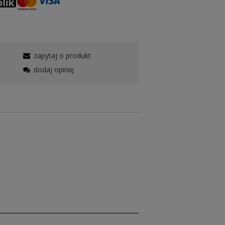
zapytaj o produkt
dodaj opinię
rodukowana z bawełny o podwyższonej
zony ściągaczem z taśmą wzmacniającą