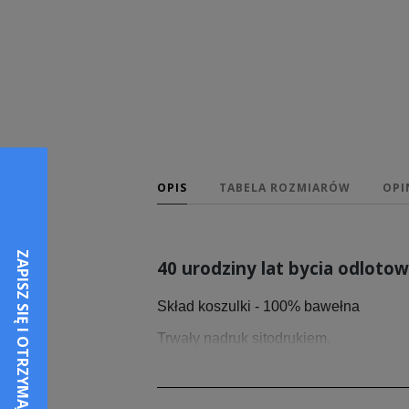
OPIS
TABELA ROZMIARÓW
OPI
40 urodziny lat bycia odlot
Skład koszulki - 100% bawełna
Trwały nadruk sitodrukiem.
Przedstawiamy damską koszulkę z kr
wytrzymałości. Klasyczny krój i styl
na karku z tego samego materiału.