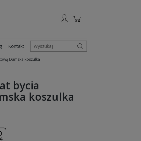
Zarejestruj się
Zaloguj się
g
Kontakt
Wyszukaj
lotową Damska koszulka
at bycia
mska koszulka