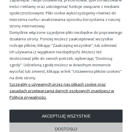
zapamiętać Twoje ustawienia, prezentować spersonalizowane
treści i reklamy oraz udostępniać funkcje związane z mediami
społecznościowymi. Pliki cookie wykorzystujemy również do
Metallicat bluza damska z kapturem
mierzenia ruchu i analizowania sposobu korzystania z naszej
99,88 zł
strony internetowej.
Domyślnie włączone są jedynie pliki niezbędne do poprawnego
działania strony. Poniżej możesz zaakceptować wszystkie
rodzaje plików, klikając “Zaakceptuj wszystkie”, lub odmówić
ich używania (z wyjątkiem niezbędnych). Możesz też
Sprawdź nasze social media
dostosować pliki do swoich potrzeb, wybierając “Dostosuj
zgody”. Udzieloną zgodę możesz w dowolnym momencie
wycofać lub zmienić, klikając w link “Ustawienia plików cookies”
na dole strony.
Szczegóły o używanych przez nas plikach cookie oraz
zasadach przetwarzania danych osobowych znajdziesz w
Polityce prywatności.
OBSŁUGA KLIENTA
AKCEPTUJĘ WSZYSTKIE
REGULAMINY
DOSTOSUJ