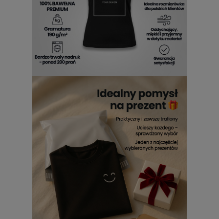
otoczenia. Doskonale pasuje do osobowości silnych,
kreatywnych i niezależnych. Nosząc
Metallicat damski T
shirt
, pokazujesz, że masz odwagę, by się wyróżniać. To
także świetna opcja dla fanek muzycznych klimatów i
graficznej ekspresji.
Metallicat damski T shirt z
nadrukiem
sprawdza się zarówno w stylizacjach
codziennych, jak i bardziej awangardowych.