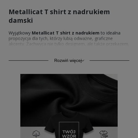
Metallicat T shirt z nadrukiem
damski
Wyjątkowy
Metallicat T shirt z nadrukiem
to idealna
propozycja dla tych, którzy lubią odważne, graficzne
akcenty. Zachwyca nie tylko designem, ale także przekazem,
który wyróżnia się w każdej stylizacji. Motyw graficzny
inspirowany muzyką sprawia, że
Metallicat damski T
shirt
staje się manifestem stylu i niezależności. Ten model
Rozwiń więcej
doskonale sprawdza się jako element codziennego, ale
nietuzinkowego outfitu.
Metallicat T shirt
pasuje do osób,
które nie boją się pokazać swojej osobowości poprzez
ubiór. Wzór i fason współgrają z nowoczesnym podejściem
do mody.
Damska Metallicat T shirt – dla
kogo?
Jeśli cenisz wyrazisty styl,
Metallicat damski T shirt z
nadrukiem
będzie doskonałym wyborem. To propozycja
dla osób, które chcą być sobą i nie potrzebują aprobaty