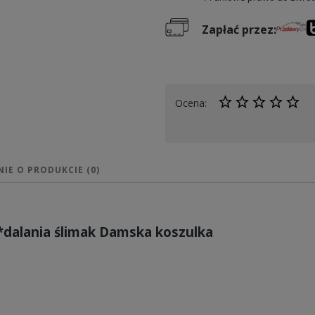
Zapłać przez:
Ocena:
NIE O PRODUKCIE (0)
dalania ślimak Damska koszulka
ótkim rękawem o podwyższonej gramaturze 185/195g/m2. Wyp