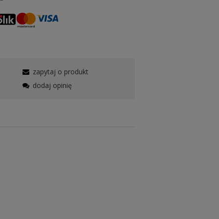
zapytaj o produkt
dodaj opinię
rodukowana z bawełny o podwyższonej