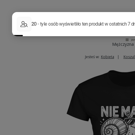
Mężczyzna
Jesteś w:
Kobieta
Koszul