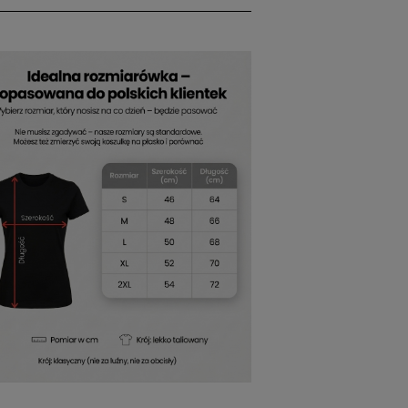
zony ściągaczem z taśmą wzmacniającą