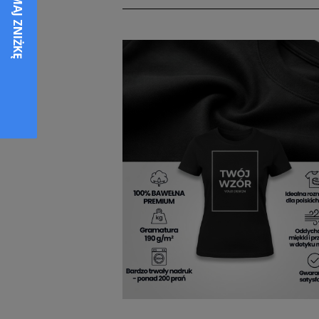
wytrzymałości. Klasyczny krój i styl
na karku z tego samego materiału.