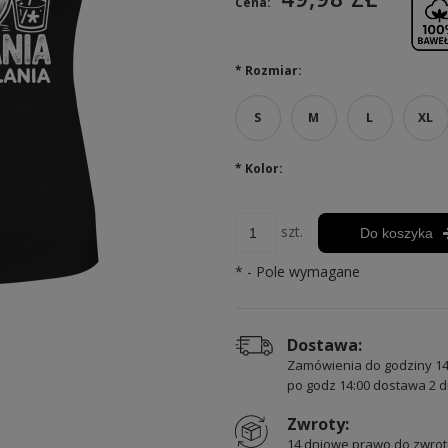
Cena:
*
Rozmiar:
S
M
L
XL
*
Kolor:
szt.
Do koszyka
*
- Pole wymagane
Dostawa:
Zamówienia do godziny 14
po godz 14:00 dostawa 2 d
Zwroty:
14 dniowe prawo do zwrot