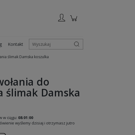
Zarejestruj się
Zaloguj się
g
Kontakt
Wyszukaj
nia ślimak Damska koszulka
ołania do
a ślimak Damska
 w ciągu:
08:01:00
wienie wyślemy dzisiaj i otrzymasz jutro