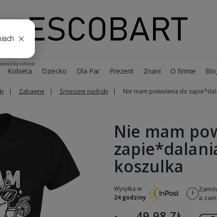
Kobieta
Dziecko
Dla Par
Prezent
Znani
O firmie
Blo
ki
Zabawne
Śmieszne nadruki
Nie mam powołania do zapie*dala
Nie mam pow
zapie*dalani
koszulka
Wysyłka w:
Zamów
24 godziny
a zamó
49,98 ZŁ