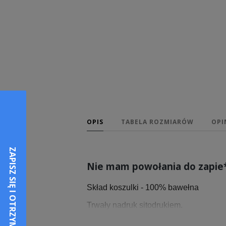
OPIS
TABELA ROZMIARÓW
OPI
Nie mam powołania do zapie*
Skład koszulki - 100% bawełna
Trwały nadruk sitodrukiem.
Przedstawiamy damską koszulkę z kr