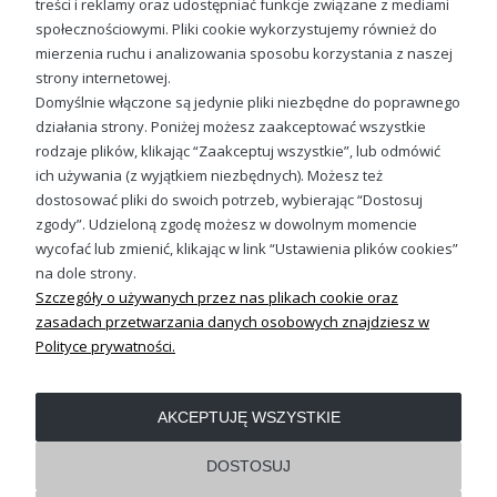
treści i reklamy oraz udostępniać funkcje związane z mediami
społecznościowymi. Pliki cookie wykorzystujemy również do
Rower Ewolucja Dziecięca koszulka prezent dla sportowca rowerzysty
mierzenia ruchu i analizowania sposobu korzystania z naszej
49,98 zł
strony internetowej.
Domyślnie włączone są jedynie pliki niezbędne do poprawnego
działania strony. Poniżej możesz zaakceptować wszystkie
rodzaje plików, klikając “Zaakceptuj wszystkie”, lub odmówić
ich używania (z wyjątkiem niezbędnych). Możesz też
Sprawdź nasze social media
dostosować pliki do swoich potrzeb, wybierając “Dostosuj
zgody”. Udzieloną zgodę możesz w dowolnym momencie
wycofać lub zmienić, klikając w link “Ustawienia plików cookies”
na dole strony.
Szczegóły o używanych przez nas plikach cookie oraz
zasadach przetwarzania danych osobowych znajdziesz w
Polityce prywatności.
OBSŁUGA KLIENTA
AKCEPTUJĘ WSZYSTKIE
REGULAMINY
DOSTOSUJ