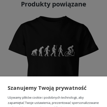
Produkty powiązane
Trwały nadruk sitodrukiem.
Szanujemy Twoją prywatność
Używamy plików cookie i podobnych technologii, aby
zapamiętać Twoje ustawienia, prezentować spersonalizowane