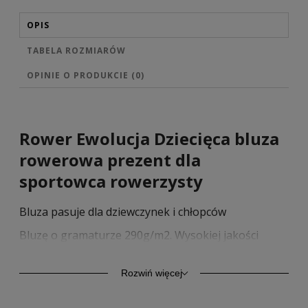
OPIS
TABELA ROZMIARÓW
OPINIE O PRODUKCIE (0)
Rower Ewolucja Dziecięca bluza
rowerowa prezent dla
sportowca rowerzysty
Bluza pasuje dla dziewczynek i chłopców
Bluzę o gramaturze 290g/m2. Wysokiej jakości
bawełna zapewnia trwałość oraz komfort. Model
ten oprócz komfortu codziennego użytkowania,
znajduje zastosowanie również jako odzież
Rozwiń więcej
sportowa. Kangurkowa kieszeń, rękawy i dół ze
ściągaczem.