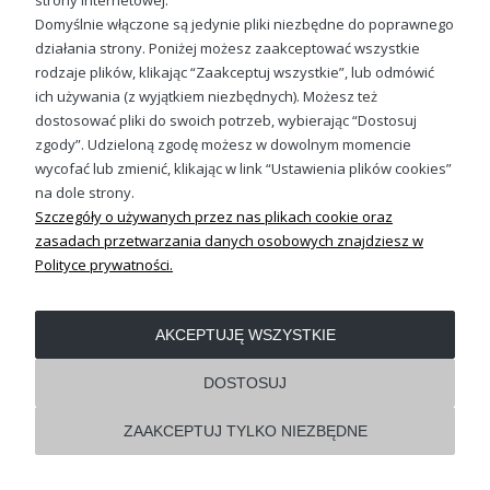
strony internetowej.
Domyślnie włączone są jedynie pliki niezbędne do poprawnego
działania strony. Poniżej możesz zaakceptować wszystkie
OBSŁUGA KLIENTA
rodzaje plików, klikając “Zaakceptuj wszystkie”, lub odmówić
ich używania (z wyjątkiem niezbędnych). Możesz też
dostosować pliki do swoich potrzeb, wybierając “Dostosuj
REGULAMINY
zgody”. Udzieloną zgodę możesz w dowolnym momencie
wycofać lub zmienić, klikając w link “Ustawienia plików cookies”
Pokaż pełną wersję strony
na dole strony.
Szczegóły o używanych przez nas plikach cookie oraz
Shoper.pl
zasadach przetwarzania danych osobowych znajdziesz w
Polityce prywatności.
AKCEPTUJĘ WSZYSTKIE
DOSTOSUJ
ZAAKCEPTUJ TYLKO NIEZBĘDNE