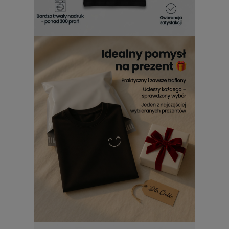
dopracowany tak, by
dziecięcy Tshirt z nadrukiem Quad
gwarantował maksymalny komfort i wyglądał świetnie przez
długi czas. To ubrania, które łączą funkcjonalność, styl i
odrobinę szalonej energii – w sam raz dla tych, którzy lubią
poczuć wiatr we włosach, choćby tylko w wyobraźni.
Koszulki z nadrukiem na quada
dziecięce
Każdy młody fan adrenaliny z pewnością doceni wyjątkowy
charakter, jaki ma
koszulka Quad dziecięca z
nadrukiem
. To świetny wybór dla tych, którzy cenią
oryginalność i lubią, gdy ich styl mówi sam za siebie.
Energetyczny wzór sprawia, że
Quad T-shirt dziecięcy z
nadrukiem
doskonale oddaje ducha zabawy, a jego
nowoczesny wygląd pasuje zarówno na tor, jak i na co
dzień. Dla najmłodszych kierowców, którzy marzą o
przygodach poza utartym szlakiem,
dziecięcy Tshirt z
nadrukiem Quad
będzie czymś więcej niż elementem
garderoby – stanie się symbolem swobody, odwagi i
dobrego humoru.