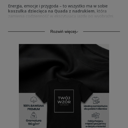
Energia, emocje i przygoda – to wszystko ma w sobie
koszulka dziecięca na Quada z nadrukiem
, która
zamienia codzienność w ekscytującą jazdę po wyobraźni.
Każdy młody fan czterech kółek pokocha ten wyjątkowy
styl, jaki oferuje
koszulka na quada dla dzieci z
nadrukiem
. Wyrazisty nadruk, pełen dynamiki i kolorów,
Rozwiń więcej
sprawia, że
T shirt z nadrukiem Quad dziecięcy
nie tylko
przyciąga wzrok, ale też podkreśla charakter małego
miłośnika motoryzacji. To ubranie, które łączy radość,
spontaniczność i odrobinę adrenaliny – dokładnie tak, jak
prawdziwa przejażdżka quadem po nieznanym terenie.
Koszulka dziecięca na quada z
nadrukiem
Nie ma nic przyjemniejszego niż wygoda połączona z
odrobiną sportowego ducha, dlatego
koszulki z
nadrukiem na quada dziecięce
zostały stworzone z
myślą o codziennych przygodach i beztroskiej zabawie.
Miękki, oddychający materiał sprawia, że
koszulki z
nadrukiem z quadami dziecięce
zapewniają pełną
swobodę ruchów, a trwały nadruk zachowuje intensywne
kolory nawet po wielu praniach. Każdy detal został