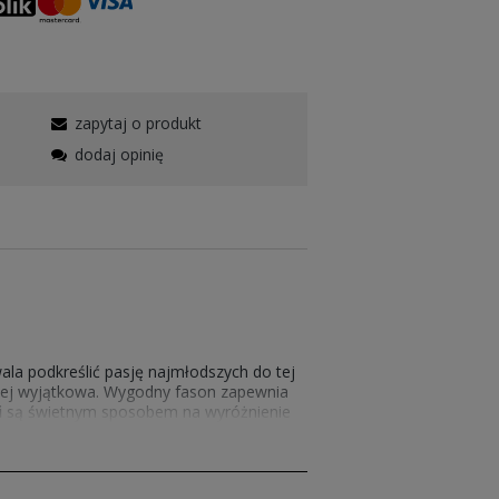
zapytaj o produkt
dodaj opinię
la podkreślić pasję najmłodszych do tej
dziej wyjątkowa. Wygodny fason zapewnia
i
są świetnym sposobem na wyróżnienie
a co dzień. Dzięki wyrazistym detalom