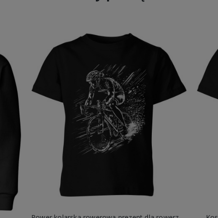
Rower kolarska rowerowa prezent dla rowerzysty Dziecięca koszulka
Kos