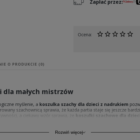
Zapłać przez:
Ocena:
NIE O PRODUKCIE (0)
ci dla małych mistrzów
logiczne myślenie, a
koszulka szachy dla dzieci z nadrukiem
pozwa
pirowany szachownicą sprawia, że każda partia staje się jeszcze bar
ywności, a ciekawy wzór sprawia, że
koszulki szachowe dla dziec
 dla młodych graczy, którzy chcą nosić symbol swojej ulubionej gry n
ojrzenia i dodaje pewności siebie każdemu, kto ją nosi.
Rozwiń więcej
eci