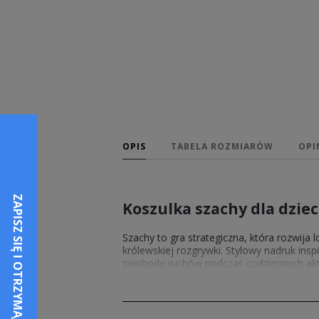
OPIS
TABELA ROZMIARÓW
OPI
Koszulka szachy dla dzie
Szachy to gra strategiczna, która rozwija 
królewskiej rozgrywki. Stylowy nadruk ins
swobodę ruchów podczas codziennych akt
się wśród rówieśników. To idealny prezent
koszulka szachy dla dzieci
przyciąga sp
Koszulki szachowe dla dzi