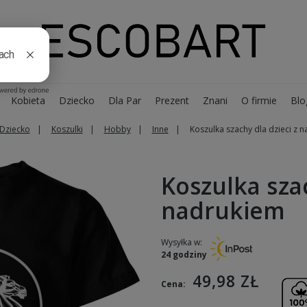
Kobieta
Dziecko
Dla Par
Prezent
Znani
O firmie
Blo
Dziecko
Koszulki
Hobby
Inne
Koszulka szachy dla dzieci z 
Koszulka szac
nadrukiem
Wysyłka w:
24 godziny
49,98 ZŁ
Cena: