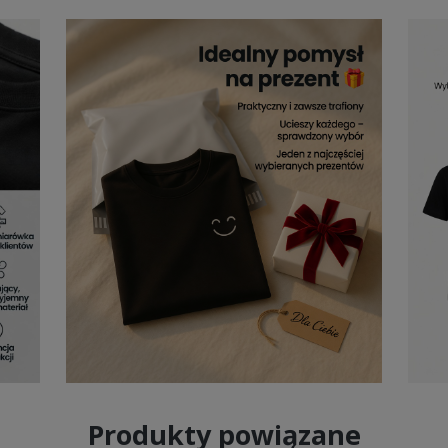
 styl, a
koszulki szachowe dla dzieci
to sposób na połączenie wyg
 fan tej gry poczuje się częścią wielkiej społeczności szachistów. To
 z dumą. Dzięki nowoczesnemu designowi
koszulka szachy dla dzie
i podczas specjalnych okazji. Wysoka jakość nadruku gwarantuje trw
sprawia, że
koszulki szachowe dla dzieci
są przyjemne w noszeniu p
ci na prezent dla młodego gracza
ziecka, które pasjonuje się szachami,
koszulka szachy dla dzieci
b
 strategicznej gry. Każdy młody szachista poczuje się wyjątkowo, nos
 dzieci
sprawdzają się na turniejach, podczas szachowych lekcji i c
żności do grona miłośników tej ponadczasowej gry. Dzięki starannem
 i rodziców poszukujących jakości i trwałości w jednym.
Produkty powiązane