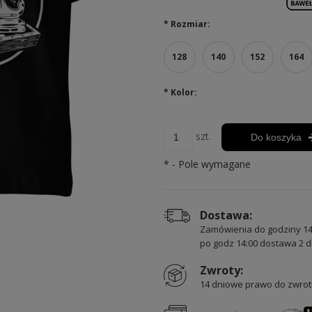
*
Rozmiar:
128
140
152
164
*
Kolor:
szt.
Do koszyka
*
- Pole wymagane
Dostawa:
Zamówienia do godziny 14
po godz 14:00 dostawa 2 d
Zwroty:
14 dniowe prawo do zwrot