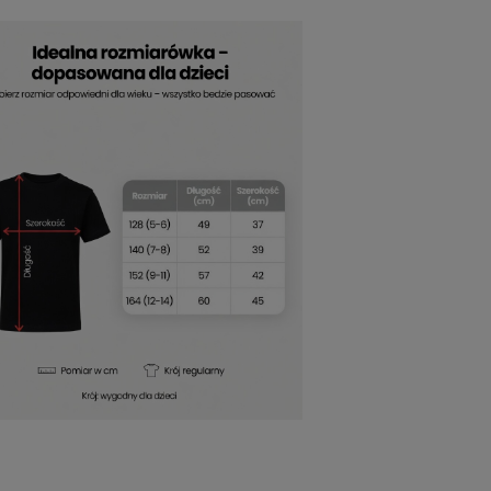
ody i pasji do szachów.
 nie tylko element garderoby, ale również
ci
pasuje do różnych stylizacji,
ałość, więc wzór pozostaje wyrazisty
rzez cały dzień, bez względu na okazję.
ędzie doskonałym wyborem. To
ząc ubranie, które podkreśla jego
odziennych wyzwań. To świetny sposób na
u wykonaniu
koszulka szachy dla dzieci