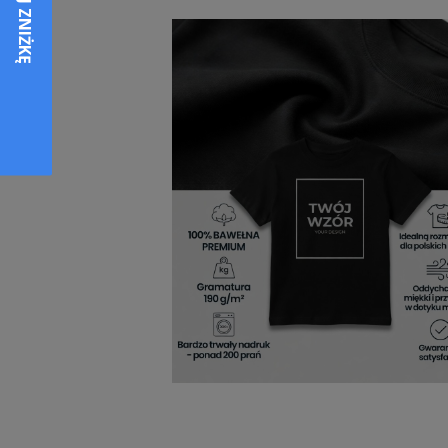
Każdy młody gracz zasługuje na wyjątkowy
Charakterystyczny nadruk sprawia, że każdy
wyraz zainteresowań, który można nosić
sprawdzając się zarówno na co dzień, jak 
nawet po wielu praniach. Miękki materiał 
Koszulka szachy dla dzie
Jeśli szukasz wyjątkowego upominku dla d
połączenie stylu, wygody i zamiłowania do
zainteresowania.
Koszulki szachowe dla
pokazanie światu swojej pasji i przynale
to wybór, który cieszy zarówno dzieci, jak