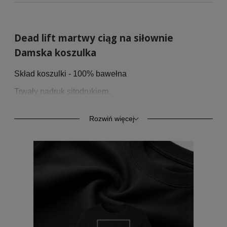
Dead lift martwy ciąg na siłownie
Damska koszulka
Skład koszulki - 100% bawełna
Trwały nadruk sitodrukiem.
Przedstawiamy damską koszulkę z krótkim rękawem o
podwyższonej gramaturze 185/195g/m2.
Rozwiń więcej
Wyprodukowana z bawełny o podwyższonej
wytrzymałości. Klasyczny krój i styl zapewnia komfort
codziennego użytkowania. Kołnierzyk wykończony
ściągaczem z taśmą wzmacniającą na karku z tego
samego materiału.