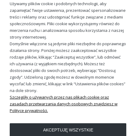
Używamy plików cookie i podobnych technologii, aby
zapamiętać Twoje ustawienia, prezentować spersonalizowane
treści i reklamy oraz udostępniać funkcje związane z mediami
społecznościowymi. Pliki cookie wykorzystujemy również do
Kot Dziecięca bluza z kotem
mierzenia ruchu i analizowania sposobu korzystania z naszej
79,88 zł
strony internetowej.
Domyślnie włączone są jedynie pliki niezbędne do poprawnego
działania strony. Poniżej możesz zaakceptować wszystkie
rodzaje plików, klikając “Zaakceptuj wszystkie”, lub odmówić
ich używania (z wyjątkiem niezbędnych). Możesz też
Sprawdź nasze social media
dostosować pliki do swoich potrzeb, wybierając “Dostosuj
zgody”. Udzieloną zgodę możesz w dowolnym momencie
wycofać lub zmienić, klikając w link “Ustawienia plików cookies”
na dole strony.
Szczegóły o używanych przez nas plikach cookie oraz
zasadach przetwarzania danych osobowych znajdziesz w
Polityce prywatności.
OBSŁUGA KLIENTA
AKCEPTUJĘ WSZYSTKIE