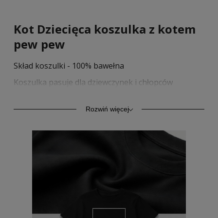
Kot Dziecięca koszulka z kotem
pew pew
Skład koszulki - 100% bawełna
Koszulka pasuje dla dziewczynek i chłopców
Trwały nadruk sitodrukiem.
Rozwiń więcej
Przedstawiamy dziecięcą koszulkę z krótkim
rękawem o podwyższonej gramaturze 185/195g/m2.
Wyprodukowana z bawełny o podwyższonej
wytrzymałości. Klasyczny krój i styl zapewnia
komfort codziennego użytkowania. Kołnierzyk
wykończony ściągaczem z taśmą wzmacniającą na
karku z tego samego materiału.