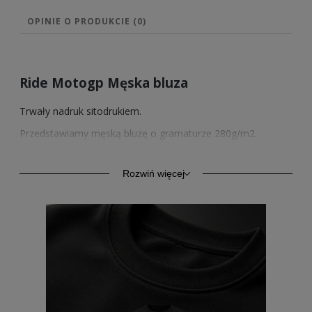
OPINIE O PRODUKCIE (0)
Ride Motogp Męska bluza
Trwały nadruk sitodrukiem.
Przedstawiamy męską bluzę o gramaturze 280g/m2.
Wysokiej jakości bawełna zapewnia trwałość oraz komfort.
Model ten oprócz komfortu codziennego użytkowania,
znajduje zastosowanie również jako odzież sportowa.
Rozwiń więcej
Rękawy i dół ze ściągaczem.
Sprzedawane przez nas wzory nadruków posiadamy
również w wersji na bluzach z kapturem w 4 kolorach, na
bluzach bez kaptura w 4 kolorach oraz na męskich
koszulkach w 2 kolorach.