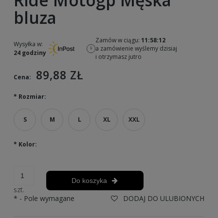
Ride Motogp Męska
bluza
Zamów w ciągu:
11:58:12
Wysyłka w:
a zamówienie wyślemy dzisiaj
24 godziny
i otrzymasz jutro
89,88 ZŁ
Cena:
*
Rozmiar:
S
M
L
XL
XXL
*
Kolor:
Do koszyka
szt.
*
- Pole wymagane
DODAJ DO ULUBIONYCH