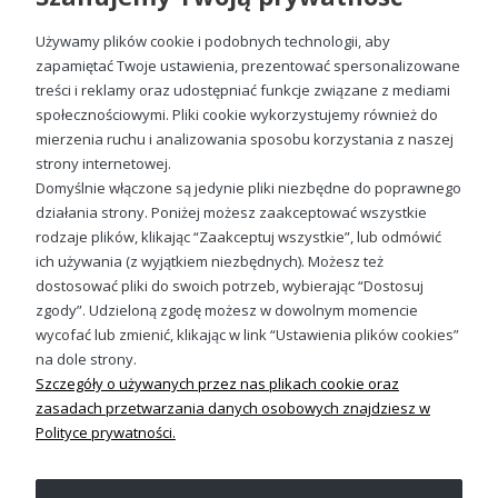
Używamy plików cookie i podobnych technologii, aby
zapamiętać Twoje ustawienia, prezentować spersonalizowane
treści i reklamy oraz udostępniać funkcje związane z mediami
społecznościowymi. Pliki cookie wykorzystujemy również do
Ride Motogp Męska koszulka
mierzenia ruchu i analizowania sposobu korzystania z naszej
49,98 zł
strony internetowej.
Domyślnie włączone są jedynie pliki niezbędne do poprawnego
działania strony. Poniżej możesz zaakceptować wszystkie
rodzaje plików, klikając “Zaakceptuj wszystkie”, lub odmówić
ich używania (z wyjątkiem niezbędnych). Możesz też
Sprawdź nasze social media
dostosować pliki do swoich potrzeb, wybierając “Dostosuj
zgody”. Udzieloną zgodę możesz w dowolnym momencie
wycofać lub zmienić, klikając w link “Ustawienia plików cookies”
na dole strony.
Szczegóły o używanych przez nas plikach cookie oraz
zasadach przetwarzania danych osobowych znajdziesz w
Polityce prywatności.
OBSŁUGA KLIENTA