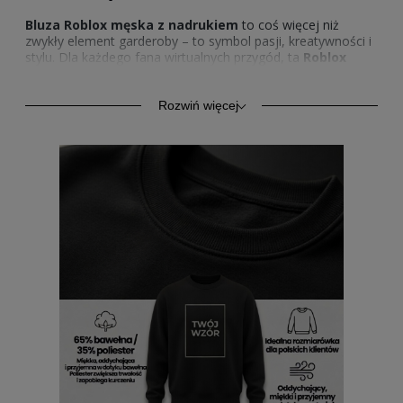
Bluza Roblox męska z nadrukiem
to coś więcej niż
zwykły element garderoby – to symbol pasji, kreatywności i
stylu. Dla każdego fana wirtualnych przygód, ta
Roblox
bluza męska z nadrukiem
staje się naturalnym
przedłużeniem świata, w którym wyobraźnia nie zna granic.
Każdy szczegół – od kroju po grafikę – sprawia, że
bluza
Rozwiń więcej
do Roblox męska z nadrukiem
przyciąga wzrok i dodaje
pewności siebie. To wybór, który pokazuje, że modę można
łączyć z zainteresowaniami, a przy tym zachować luz i
poczucie humoru. Wykonana z przyjemnych w dotyku
materiałów, doskonale sprawdza się na co dzień –
niezależnie od tego, czy spędzasz czas online, czy poza
ekranem.
Bluzy z Roblox męskie z nadrukiem
Kiedy komfort spotyka się z wyobraźnią, powstaje
bluza z
Roblox męska z nadrukiem
– idealna na każdą okazję.
Niezależnie od tego, czy odpoczywasz, grasz, czy
wychodzisz na miasto, ta
męska bluza w Roblox z
nadrukiem
otula miękkością, jak ulubiona melodia z gry,
której nigdy nie chcesz wyłączyć. To połączenie
praktyczności i stylu, które sprawia, że nawet zwykły dzień