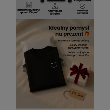
staje się przyjemniejszy.
Bluzy Roblox męskie z
nadrukiem
potrafią dodać lekkości każdej stylizacji – i to
bez wysiłku. Z nimi poranki stają się łatwiejsze, a wyjście z
domu bardziej stylowe. Ta bluza jest stworzona po to, byś
czuł się dobrze zarówno w realnym świecie, jak i w
wirtualnym uniwersum.
Bluza z nadrukiem z Roblox męska
To, co wyróżnia
bluzy z Roblox męskie z nadrukiem
, to
nie tylko estetyka, ale i jakość wykonania. Każdy nadruk jest
trwały, wyrazisty i odporny na codzienne wyzwania – dzięki
temu
Roblox męskie bluzy z nadrukiem
zachowują swój
wygląd nawet po wielu praniach. To produkt, który nie traci
kolorów ani formy, bo został stworzony z myślą o
długotrwałym użytkowaniu.
Bluza Roblox męska z
nadrukiem
wyróżnia się perfekcyjnym dopracowaniem
detali – od mocnych szwów po intensywność barw.
Noszenie jej to czysta przyjemność i gwarancja, że każdy
dzień zacznie się z uśmiechem. W końcu nic nie poprawia
nastroju tak bardzo jak ulubiona grafika na ubraniu, która
przypomina o świecie, w którym wszystko jest możliwe.