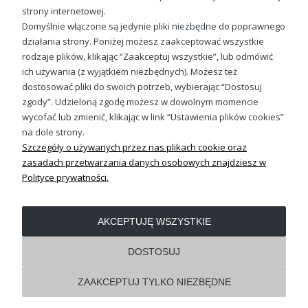
49,98 zł
strony internetowej.
Domyślnie włączone są jedynie pliki niezbędne do poprawnego
działania strony. Poniżej możesz zaakceptować wszystkie
rodzaje plików, klikając “Zaakceptuj wszystkie”, lub odmówić
ich używania (z wyjątkiem niezbędnych). Możesz też
Sprawdź nasze social media
dostosować pliki do swoich potrzeb, wybierając “Dostosuj
zgody”. Udzieloną zgodę możesz w dowolnym momencie
wycofać lub zmienić, klikając w link “Ustawienia plików cookies”
na dole strony.
Szczegóły o używanych przez nas plikach cookie oraz
zasadach przetwarzania danych osobowych znajdziesz w
Polityce prywatności.
OBSŁUGA KLIENTA
AKCEPTUJĘ WSZYSTKIE
REGULAMINY
DOSTOSUJ
ZAAKCEPTUJ TYLKO NIEZBĘDNE
Pokaż pełną wersję strony
Shoper.pl