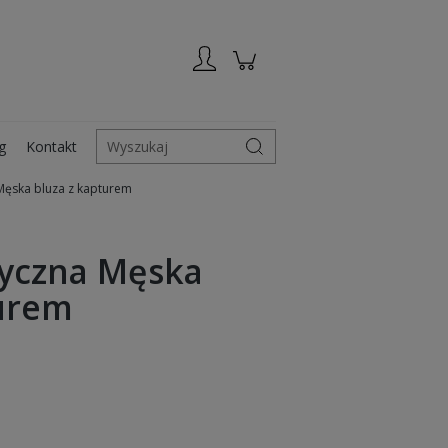
Zarejestruj się
Zaloguj się
g
Kontakt
Wyszukaj
 Męska bluza z kapturem
ryczna Męska
turem