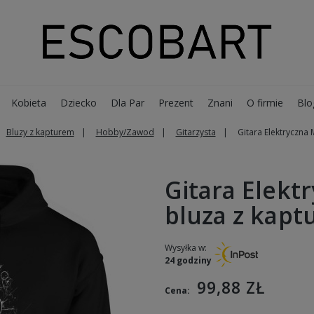
Kobieta
Dziecko
Dla Par
Prezent
Znani
O firmie
Blo
Bluzy z kapturem
Hobby/Zawod
Gitarzysta
Gitara Elektryczna
Gitara Elekt
bluza z kap
Wysyłka w:
24 godziny
99,88 ZŁ
Cena: