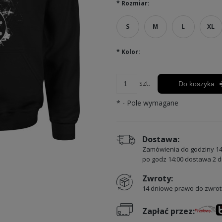
*
Rozmiar:
S
M
L
XL
*
Kolor:
szt.
Do koszyka
*
- Pole wymagane
Dostawa:
Zamówienia do godziny 14
po godz 14:00 dostawa 2 d
Zwroty:
14 dniowe prawo do zwrot
Zapłać przez: