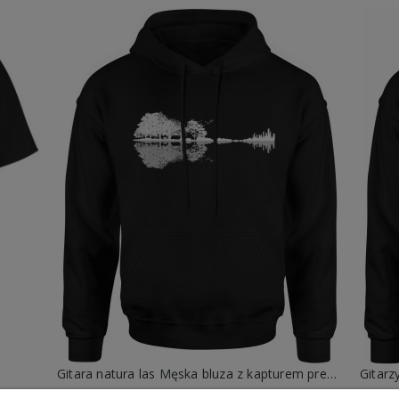
Gitara natura las Męska bluza z kapturem prezent dla muzyka gitarzysty
99,88 zł