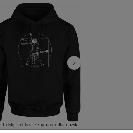
Gitarzysta Męska bluza z kapturem dla muzyka gitarzysty
99,88 zł
99