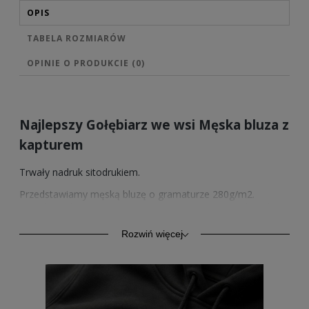
OPIS
TABELA ROZMIARÓW
OPINIE O PRODUKCIE (0)
Najlepszy Gołębiarz we wsi Męska bluza z
kapturem
Trwały nadruk sitodrukiem.
Przedstawiamy męską bluzę o gramaturze 280g/m2.
Wysokiej jakości bawełna zapewnia trwałość oraz komfort.
Model ten oprócz komfortu codziennego użytkowania,
znajduje zastosowanie również jako odzież sportowa.
Rozwiń więcej
Kangurkowa kieszeń, rękawy i dół ze ściągaczem.
Sprzedawane przez nas wzory nadruków posiadamy
również w wersji na bluzach z kapturem w 4 kolorach, na
bluzach bez kaptura w 4 kolorach oraz na męskich
koszulkach w 2 kolorach.