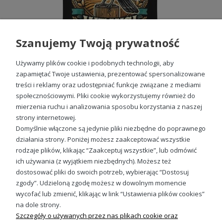
Szanujemy Twoją prywatność
Używamy plików cookie i podobnych technologii, aby
zapamiętać Twoje ustawienia, prezentować spersonalizowane
treści i reklamy oraz udostępniać funkcje związane z mediami
społecznościowymi. Pliki cookie wykorzystujemy również do
Najlepszy Gołębiarz we wsi Męska koszulka
mierzenia ruchu i analizowania sposobu korzystania z naszej
49,98 zł
strony internetowej.
Domyślnie włączone są jedynie pliki niezbędne do poprawnego
działania strony. Poniżej możesz zaakceptować wszystkie
rodzaje plików, klikając “Zaakceptuj wszystkie”, lub odmówić
ich używania (z wyjątkiem niezbędnych). Możesz też
Sprawdź nasze social media
dostosować pliki do swoich potrzeb, wybierając “Dostosuj
zgody”. Udzieloną zgodę możesz w dowolnym momencie
wycofać lub zmienić, klikając w link “Ustawienia plików cookies”
na dole strony.
Szczegóły o używanych przez nas plikach cookie oraz