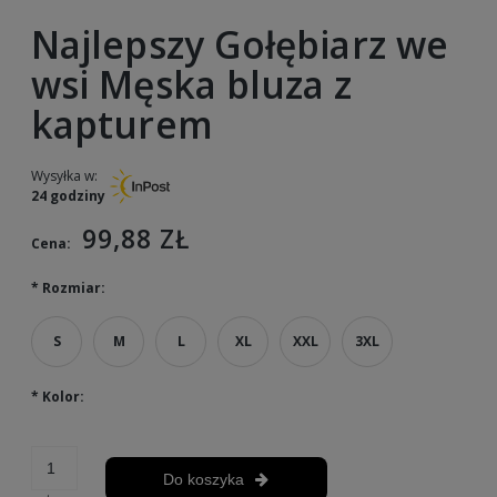
Najlepszy Gołębiarz we
wsi Męska bluza z
kapturem
Wysyłka w:
24 godziny
99,88 ZŁ
Cena:
*
Rozmiar:
S
M
L
XL
XXL
3XL
*
Kolor:
Do koszyka