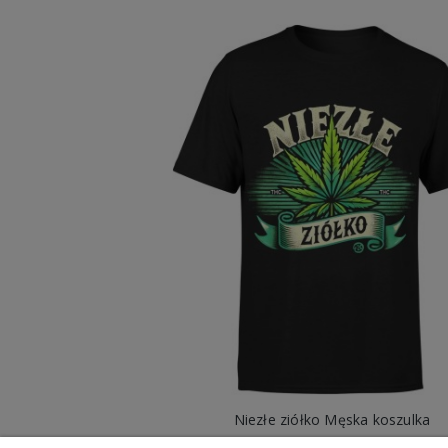
Niezłe ziółko Męska koszulka
49,98 zł