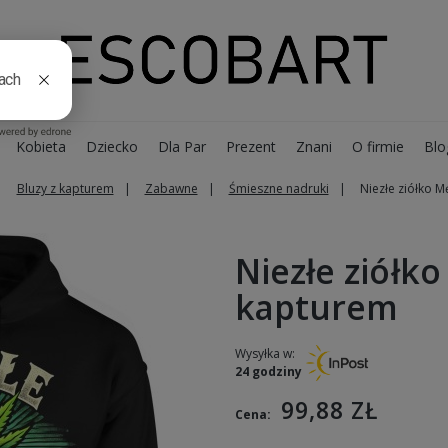
Kobieta
Dziecko
Dla Par
Prezent
Znani
O firmie
Blo
Bluzy z kapturem
Zabawne
Śmieszne nadruki
Niezłe ziółko M
Niezłe ziółk
kapturem
Wysyłka w:
24 godziny
99,88 ZŁ
Cena: