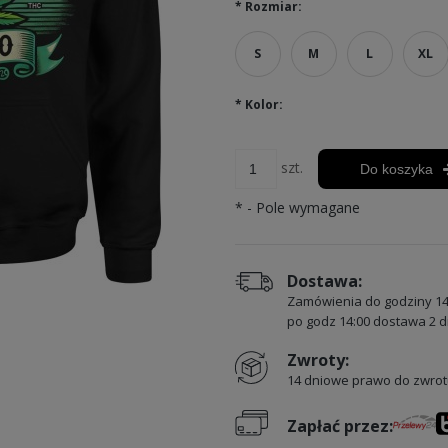
*
Rozmiar:
S
M
L
XL
*
Kolor:
szt.
Do koszyka
*
- Pole wymagane
Dostawa:
Zamówienia do godziny 14
po godz 14:00 dostawa 2 d
Zwroty:
14 dniowe prawo do zwrot
Zapłać przez: