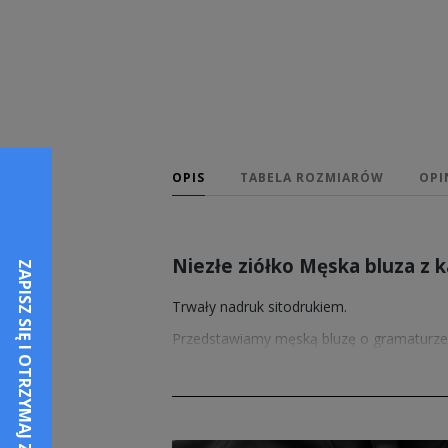
OPIS
TABELA ROZMIARÓW
OPI
Niezłe ziółko Męska bluza z
Trwały nadruk sitodrukiem.
Przedstawiamy męską bluzę o gramaturze 
użytkowania, znajduje zastosowanie równi
Sprzedawane przez nas wzory nadruków pos
męskich koszulkach w 2 kolorach.