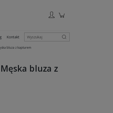
Zarejestruj się
Zaloguj się
g
Kontakt
Wyszukaj
ęska bluza z kapturem
o Męska bluza z