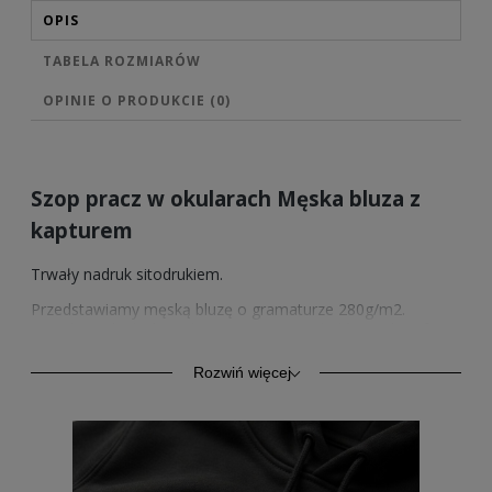
OPIS
TABELA ROZMIARÓW
OPINIE O PRODUKCIE (0)
Szop pracz w okularach Męska bluza z
kapturem
Trwały nadruk sitodrukiem.
Przedstawiamy męską bluzę o gramaturze 280g/m2.
Wysokiej jakości bawełna zapewnia trwałość oraz komfort.
Model ten oprócz komfortu codziennego użytkowania,
znajduje zastosowanie również jako odzież sportowa.
Rozwiń więcej
Kangurkowa kieszeń, rękawy i dół ze ściągaczem.
Sprzedawane przez nas wzory nadruków posiadamy
również w wersji na bluzach z kapturem w 4 kolorach, na
bluzach bez kaptura w 4 kolorach oraz na męskich
koszulkach w 2 kolorach.