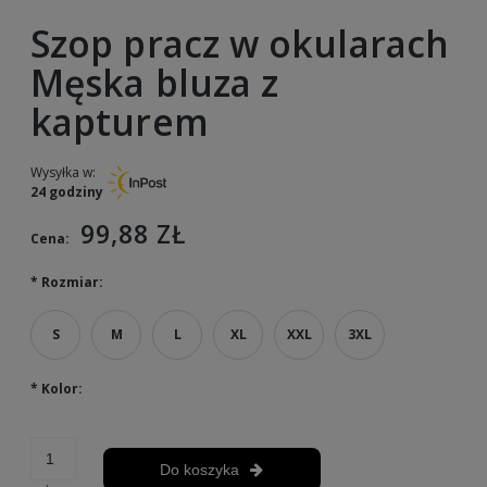
Szop pracz w okularach
Męska bluza z
kapturem
Wysyłka w:
24 godziny
99,88 ZŁ
Cena:
*
Rozmiar:
S
M
L
XL
XXL
3XL
*
Kolor:
Do koszyka