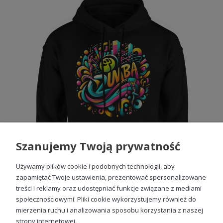
Szanujemy Twoją prywatność
Używamy plików cookie i podobnych technologii, aby
zapamiętać Twoje ustawienia, prezentować spersonalizowane
treści i reklamy oraz udostępniać funkcje związane z mediami
społecznościowymi. Pliki cookie wykorzystujemy również do
Zumba Męska bluza z kapturem
mierzenia ruchu i analizowania sposobu korzystania z naszej
99,88 zł
strony internetowej.