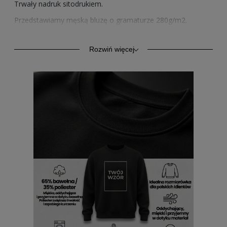
Trwały nadruk sitodrukiem.
Przedstawiamy męską bluzę o gramaturze 280g/m2.
Wysokiej jakości bawełna zapewnia trwałość oraz komfort.
Model ten oprócz komfortu codziennego użytkowania,
znajduje zastosowanie również jako odzież sportowa.
Rozwiń więcej
Rękawy i dół ze ściągaczem.
Sprzedawane przez nas wzory nadruków posiadamy
również w wersji na bluzach z kapturem w 4 kolorach, na
bluzach bez kaptura w 4 kolorach oraz na męskich
koszulkach w 2 kolorach.