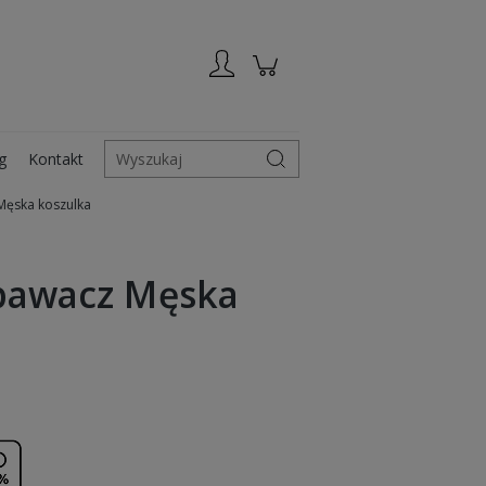
Zarejestruj się
Zaloguj się
g
Kontakt
Wyszukaj
Męska koszulka
spawacz Męska