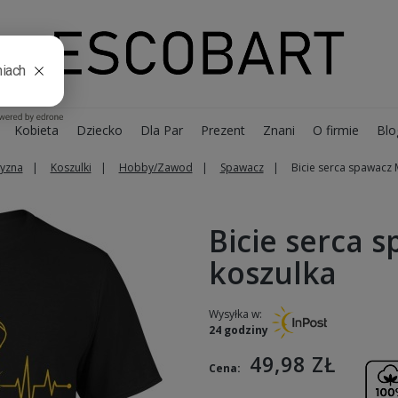
Kobieta
Dziecko
Dla Par
Prezent
Znani
O firmie
Blo
yzna
Koszulki
Hobby/Zawod
Spawacz
Bicie serca spawacz 
Bicie serca 
koszulka
Wysyłka w:
24 godziny
49,98 ZŁ
Cena: