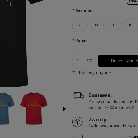
*
Rozmiar:
S
M
L
XL
*
Kolor:
szt.
Do koszyka
*
- Pole wymagane
Dostawa:
Zamówienia do godziny 14
po godz 14:00 dostawa 2 d
Zwroty:
14 dniowe prawo do zwrot