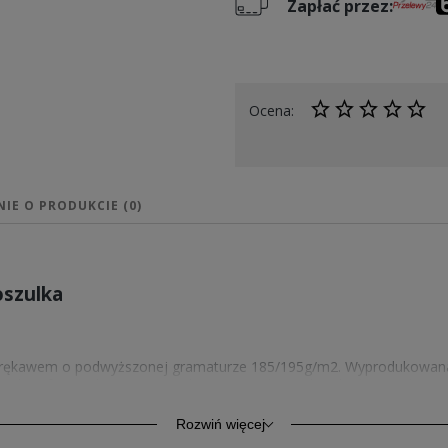
Zapłać przez:
Ocena:
NIE O PRODUKCIE (0)
oszulka
m rękawem o podwyższonej gramaturze 185/195g/m2. Wyprodukowan
ewnia komfort codziennego użytkowania. Kołnierzyk wykończony ścią
Rozwiń więcej