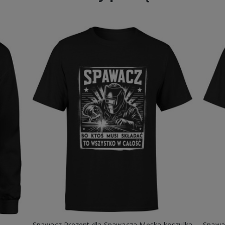
Spawacz Prezent dla Spawacza Męska koszulka