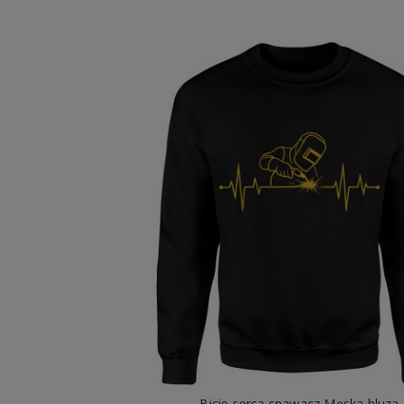
Bicie serca spawacz Męska bluza