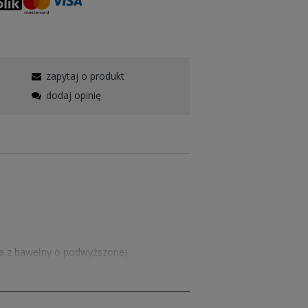
zapytaj o produkt
dodaj opinię
a z bawełny o podwyższonej
gaczem z taśmą wzmacniającą na karku z