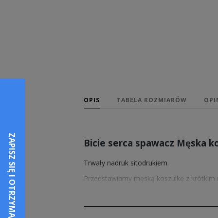
OPIS
TABELA ROZMIARÓW
OPI
Bicie serca spawacz Męska k
Trwały nadruk sitodrukiem.
Przedstawiamy męską koszulkę z krótki
wytrzymałości. Klasyczny krój i styl zap
tego samego materiału.