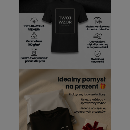
Bieszczady
Nie musisz wiele mówić, gdy masz na sobie
męski T-shirt
Bieszczady z nadrukiem
– on zrobi to za Ciebie. Każdy
detal został zaprojektowany tak, by oddać klimat
spontaniczności i autoironii, z której słyną miłośnicy gór. To
idealna propozycja dla tych, którzy lubią wyrażać siebie w
lekkim, żartobliwym stylu, bez przesadnej powagi.
koszulka
z nadrukiem
Bieszczady męska
pozwala zachować
autentyczność – łączy luz i emocje w sposób, który sprawia,
że każdy dzień nabiera przyjemniejszego tempa. Jeśli lubisz
oryginalne ubrania,
Bieszczady T shirt męski z
nadrukiem
doda Ci odrobiny buntu i uśmiechu.
T-shirt Bieszczady męski z
nadrukiem
Nie trzeba być podróżnikiem, by nosić
koszulki
Bieszczady męskie z nadrukiem
– wystarczy lubić
wygodę i autentyczność. Świetnie współgrają z jeansami,
szortami czy flanelową koszulą, tworząc styl, który
naturalnie łączy codzienność z przygodą.
Koszulki z
nadrukiem Bieszczady męskie
sprawdzają się zarówno