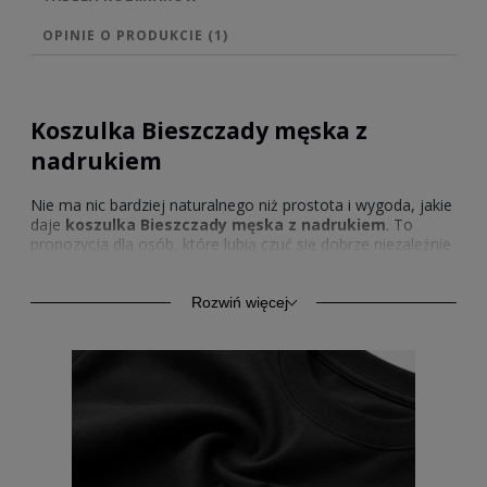
OPINIE O PRODUKCIE (1)
Koszulka Bieszczady męska z
nadrukiem
Nie ma nic bardziej naturalnego niż prostota i wygoda, jakie
daje
koszulka Bieszczady męska z nadrukiem
. To
propozycja dla osób, które lubią czuć się dobrze niezależnie
od miejsca – czy to w górach, na szlaku, czy w miejskim
zgiełku. Subtelny motyw przywołuje klimat bieszczadzkich
połonin, a przyjemny w dotyku materiał sprawia, że chętnie
Rozwiń więcej
sięga się po nią każdego dnia.
Koszulka męska Jadę w
Bieszczady z nadrukiem
podkreśla zamiłowanie do
przygody i spokoju, jakie oferują góry. Dla tych, którzy chcą
w dyskretny sposób pokazać swoje przywiązanie do natury,
idealnym wyborem będą
koszulki z nadrukiem
Bieszczady męskie
, łączące prostotę z autentycznym
przekazem.
Męskie koszulki z nadrukiem