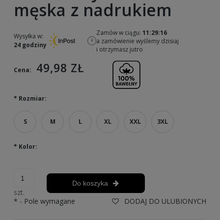
męska z nadrukiem
Zamów w ciągu:
11:29:16
Wysyłka w:
a zamówienie wyślemy dzisiaj
24 godziny
i otrzymasz jutro
49,98 ZŁ
Cena:
*
Rozmiar:
S
M
L
XL
XXL
3XL
*
Kolor:
Do koszyka
szt.
*
- Pole wymagane
DODAJ DO ULUBIONYCH