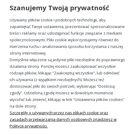
Szanujemy Twoją prywatność
Używamy plików cookie i podobnych technologii, aby
zapamiętać Twoje ustawienia, prezentować spersonalizowane
treści i reklamy oraz udostępniać funkcje związane z mediami
społecznościowymi. Pliki cookie wykorzystujemy również do
Bluza Bieszczady męska z nadrukiem
mierzenia ruchu i analizowania sposobu korzystania z naszej
89,88 zł
strony internetowej.
Domyślnie włączone są jedynie pliki niezbędne do poprawnego
działania strony. Poniżej możesz zaakceptować wszystkie
rodzaje plików, klikając “Zaakceptuj wszystkie”, lub odmówić
ich używania (z wyjątkiem niezbędnych). Możesz też
Sprawdź nasze social media
dostosować pliki do swoich potrzeb, wybierając “Dostosuj
zgody”. Udzieloną zgodę możesz w dowolnym momencie
wycofać lub zmienić, klikając w link “Ustawienia plików cookies”
na dole strony.
Szczegóły o używanych przez nas plikach cookie oraz
zasadach przetwarzania danych osobowych znajdziesz w
Polityce prywatności.