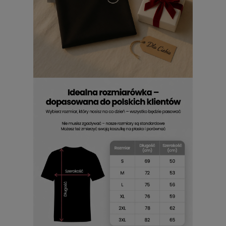
podczas weekendowego wypadu, jak i w miejskiej dżungli,
gdzie przywołują wspomnienia o górach i wolności. Jeśli
chcesz podkreślić niezależność i niepowtarzalny charakter,
T
shirt z nadrukiem Bieszczady męski
będzie Twoim
znakiem rozpoznawczym – lekki, pełen humoru i swobody,
dokładnie taki, jak klimat, który inspiruje wszystkich
zakochanych w górach.